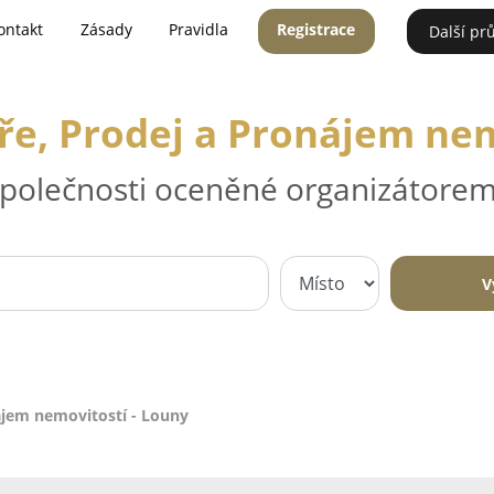
ontakt
Zásady
Pravidla
Registrace
Další pr
áře, Prodej a Pronájem nem
 společnosti oceněné organizátorem
V
nájem nemovitostí - Louny