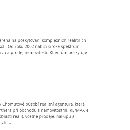
ěřená na poskytování komplexních realitních
okolí. Od roku 2002 nabízí široké spektrum
ávu a prodej nemovitostí. Klientům poskytuje
 Chomutově působí realitní agentura, která
rtnera při obchodu s nemovitostmi. RE/MAX 4
blasti realit, včetně prodeje, nákupu a
ch ...