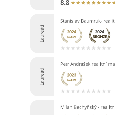
8.8
Stanislav Baumruk- realit
Laureáti
Petr Andrášek realitní m
Laureáti
Milan Bechyňský - realitn