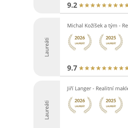
9.2
Michal Kožíšek a tým - R
Laureáti
9.7
Jiří Langer - Realitní makl
Laureáti