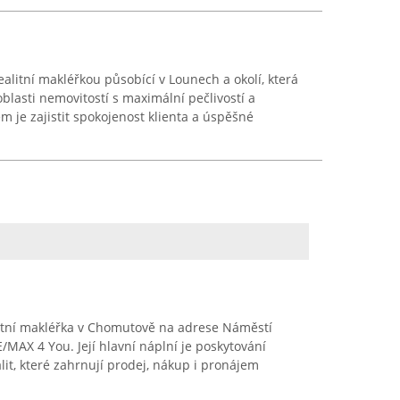
alitní makléřkou působící v Lounech a okolí, která
blasti nemovitostí s maximální pečlivostí a
em je zajistit spokojenost klienta a úspěšné
litní makléřka v Chomutově na adrese Náměstí
/MAX 4 You. Její hlavní náplní je poskytování
alit, které zahrnují prodej, nákup i pronájem