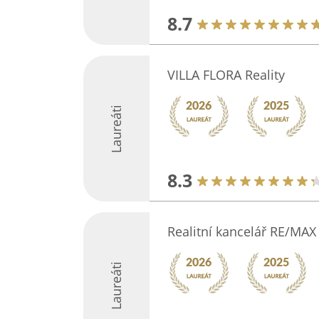
8.7
VILLA FLORA Reality
Laureáti
8.3
Realitní kancelář RE/MAX
Laureáti