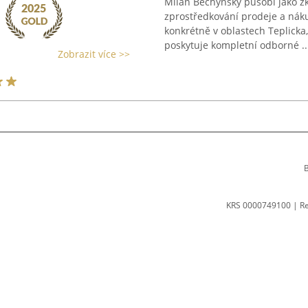
Milan Bechyňský působí jako zk
zprostředkování prodeje a nák
konkrétně v oblastech Teplicka
poskytuje kompletní odborné ..
Zobrazit více >>
B
KRS 0000749100 | R