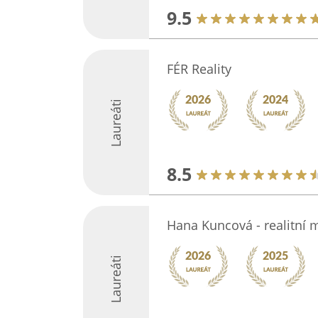
9.5
FÉR Reality
Laureáti
8.5
Hana Kuncová - realitní 
Laureáti