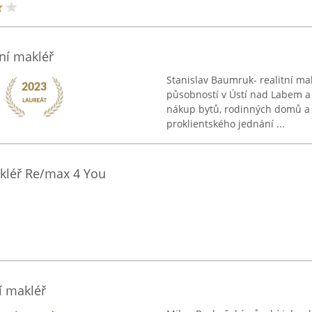
ní makléř
Stanislav Baumruk- realitní ma
působností v Ústí nad Labem a 
nákup bytů, rodinných domů a 
proklientského jednání ...
akléř Re/max 4 You
í makléř