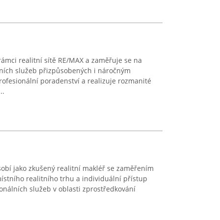
rámci realitní sítě RE/MAX a zaměřuje se na
tních služeb přizpůsobených i náročným
rofesionální poradenství a realizuje rozmanité
..
ůsobí jako zkušený realitní makléř se zaměřením
ístního realitního trhu a individuální přístup
ionálních služeb v oblasti zprostředkování