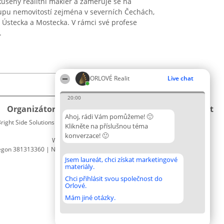
ušený realitní makléř a zaměřuje se na
upu nemovitostí zejména v severních Čechách,
, Ústecka a Mostecka. V rámci své profese
.
ORLOVÉ Realit
Live chat
20:00
Organizátor hlasování
Plebiscyt
Kontakt
Ahoj, rádi Vám pomůžeme! 🙂
right Side Solutions sp. z o. o. sp. k.
Vítězové
Kontakt
Klikněte na příslušnou téma
ul. Ruska 22
Seznam
konverzace! 🙂
Wrocław 50-079
všech
egon 381313360 | NIP 8943132676
laureátů
Zásady
Jsem laureát, chci získat marketingové
materiály.
Pravidla
Zásady
Chci přihlásit svou společnost do
Orlové.
ochrany
osobních
Mám jiné otázky.
údajů