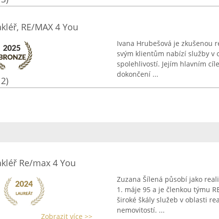
akléř, RE/MAX 4 You
Ivana Hrubešová je zkušenou re
svým klientům nabízí služby v o
spolehlivostí. Jejím hlavním cíl
dokončení ...
12)
makléř Re/max 4 You
Zuzana Šílená působí jako rea
1. máje 95 a je členkou týmu RE
široké škály služeb v oblasti re
nemovitostí. ...
Zobrazit více >>