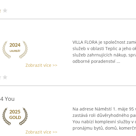
VILLA FLORA je společnost zam
služeb v oblasti Teplic a jeho 
služeb zahrnujících nákup, spr
odborné poradenství ...
Zobrazit více >>
 4 You
Na adrese Náměstí 1. máje 95 v
zastává roli důvěryhodného pa
You nabízí komplexní služby v o
pronájmu bytů, domů, komerční
Zobrazit více >>