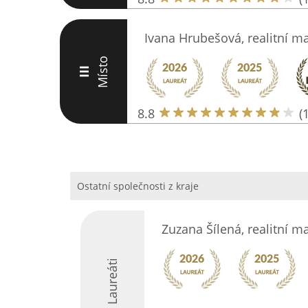
Ivana Hrubešová, realitní m
Místo
III
8.8
(
Ostatní společnosti z kraje
Zuzana Šílená, realitní 
Laureáti