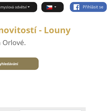
Přihlásit se
ůmyslová odvětví
ovitostí - Louny
 Orlové.
yhledávání