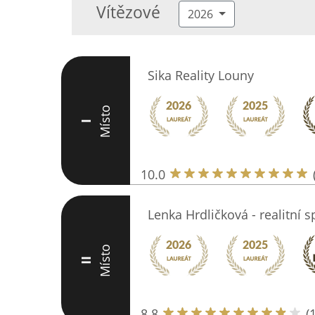
Vítězové
2026
Sika Reality Louny
Místo
I
10.0
Lenka Hrdličková - realitní s
Místo
II
8.8
(