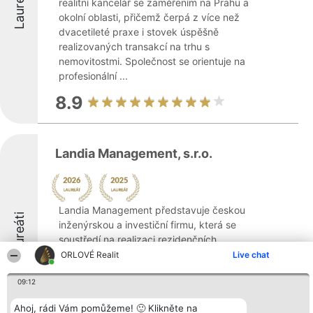
Laureáti
realitní kancelář se zaměřením na Prahu a
okolní oblasti, přičemž čerpá z více než
dvacetileté praxe i stovek úspěšně
realizovaných transakcí na trhu s
nemovitostmi. Společnost se orientuje na
profesionální ...
8.9
Landia Management, s.r.o.
Landia Management představuje českou
Laureáti
inženýrskou a investiční firmu, která se
soustředí na realizaci rezidenčních,
rozvojových a volnočasových projektů v
ORLOVÉ Realit
Live chat
oblasti Prahy. Společnost nabízí klientům
09:12
kompletní spektrum služeb, zahrnujících
počáteční ...
Ahoj, rádi Vám pomůžeme! 🙂 Klikněte na