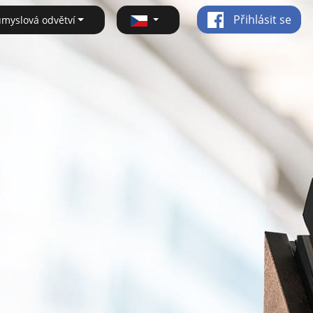
Přihlásit se
ůmyslová odvětví