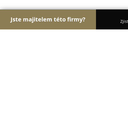
Jste majitelem této firmy?
Zjis
Orlové Realit
Realitní kanceláře, Prodej a Proná
Jaroslav Nováček, realitní makléř
9.6
(35)
Praha, Zenklova 545/6