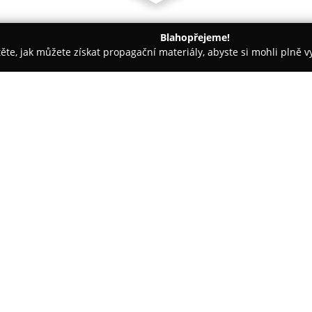
Blahopřejeme!
těte, jak můžete získat propagační materiály, abyste si mohli plně 
jem nemovitostí - Praha
Jaroslav Nováček, realitní makléř
O společnosti:
Jaroslav Nováček
, realitní ma
především na oblast Libně a ta
oblasti zprostředkování prode
které patří byty, rodinné domy,
Zobrazit více >>
dvacetiletým zkušenostem a víc
jako realitní poradce pro řadu 
V rámci poskytovaných služeb n
přizpůsoben specifickým požad