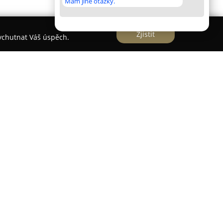
Mám jiné otázky.
Zjistit
vychutnat Váš úspěch.
kléř se sídlem v Praze, zaměřuje své působení
ké celý Středočeský kraj. Od roku 2002 pracuje v
je a pronájmu rozmanitých typů nemovitostí, mezi
 pozemky i komerční objekty. Díky více než
e než tisícovce realizovaných transakcí působil
rodin.
abízí komplexní a nadstandardní servis, který je
avkům jednotlivých klientů. Do jeho nabídky