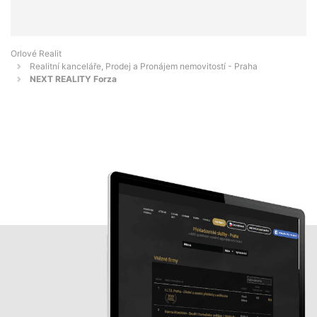
Orlové Realit
Realitní kanceláře, Prodej a Pronájem nemovitostí - Praha
NEXT REALITY Forza