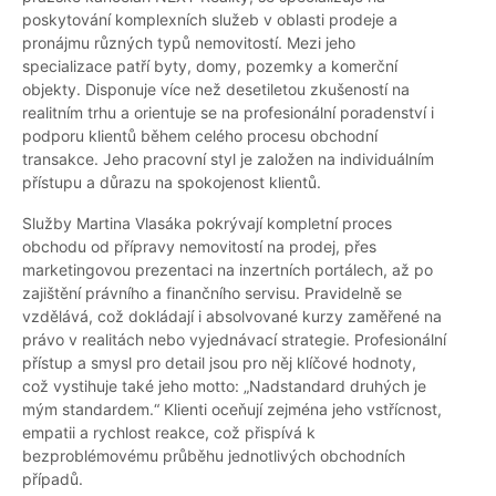
poskytování komplexních služeb v oblasti prodeje a
pronájmu různých typů nemovitostí. Mezi jeho
specializace patří byty, domy, pozemky a komerční
objekty. Disponuje více než desetiletou zkušeností na
realitním trhu a orientuje se na profesionální poradenství i
podporu klientů během celého procesu obchodní
transakce. Jeho pracovní styl je založen na individuálním
přístupu a důrazu na spokojenost klientů.
Služby Martina Vlasáka pokrývají kompletní proces
obchodu od přípravy nemovitostí na prodej, přes
marketingovou prezentaci na inzertních portálech, až po
zajištění právního a finančního servisu. Pravidelně se
vzdělává, což dokládají i absolvované kurzy zaměřené na
právo v realitách nebo vyjednávací strategie. Profesionální
přístup a smysl pro detail jsou pro něj klíčové hodnoty,
což vystihuje také jeho motto: „Nadstandard druhých je
mým standardem.“ Klienti oceňují zejména jeho vstřícnost,
empatii a rychlost reakce, což přispívá k
bezproblémovému průběhu jednotlivých obchodních
případů.