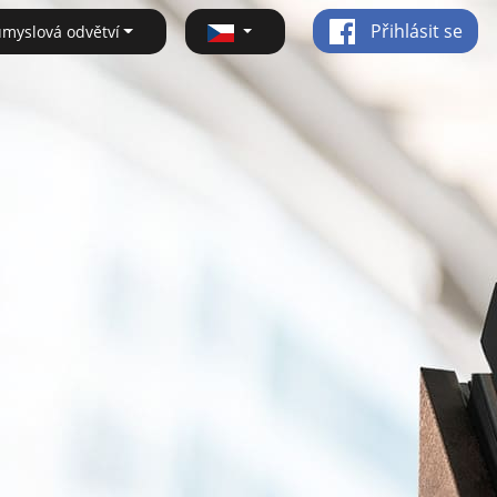
Přihlásit se
ůmyslová odvětví