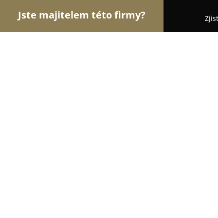
Jste majitelem této firmy?
Zjis
Orlové Realit
Realitní kanceláře, Prodej a Proná
Garance nájmu
8.8
(12)
Praha, Zbraslavská 12/11
Zobrazit telefonní číslo