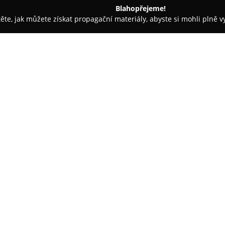
Blahopřejeme!
těte, jak můžete získat propagační materiály, abyste si mohli plně 
jem nemovitostí - Praha
Garance nájmu
O společnosti:
Společnost
Garance nájmu
se 
oblasti správy a pronájmu nemov
spolehlivost. Hlavní výhodou j
vyplácen stabilně a včas, nezáv
Zobrazit více >>
morálce podnájemníků. Tento m
pronajímáním, jako jsou neplat
Služby zahrnují kompletní spr
podnájemníků i řešení provozní
pronajímané nemovitosti po s
majitelům převzít svůj majetek 