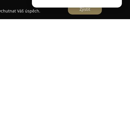
Zjistit
vychutnat Váš úspěch.
dporu při nákupu nemovitostí s důrazem na
m společnosti je zajistit bezpečný a hladký
. Součástí služeb je důsledné právní a
i, které provádí specializovaný tým expertů, aby
ná rizika a objektivně posouzen aktuální stav
litní právo zajišťuje pečlivou kontrolu smluvních
nspektoři provádějí technickou kontrolu dané
ké aktivní komunikaci s prodávajícími i realitními
ní podmínky a poskytuje pomoc s administrativou