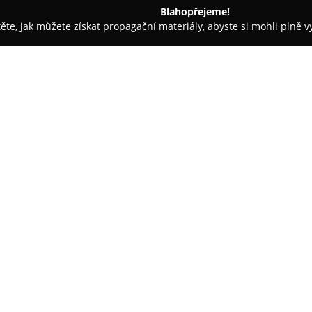
Blahopřejeme!
těte, jak můžete získat propagační materiály, abyste si mohli plně 
jem nemovitostí - Praha
Alisen
O společnosti:
Alisen
poskytuje komplexní po
ochranu zájmů kupujícího. Cíle
proces pořízení bytu nebo domu
technické prověření nemovitost
Zobrazit více >>
byla včas odhalena všechna mož
nemovitosti.
Tým právních specialistů na rea
dokumentů, zatímco stavební i
nemovitosti. Alisen zajišťuje ta
agenturami, vyjednává optimál