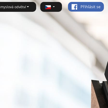
Přihlásit se
ůmyslová odvětví