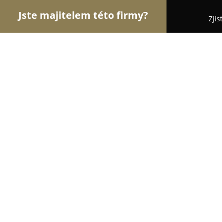
Jste majitelem této firmy?
Zjis
Orlové Realit
Realitní kanceláře, Prodej a Proná
Alisen
8.9
(15)
Praha, Rumunská 1
Zobrazit telefonní číslo