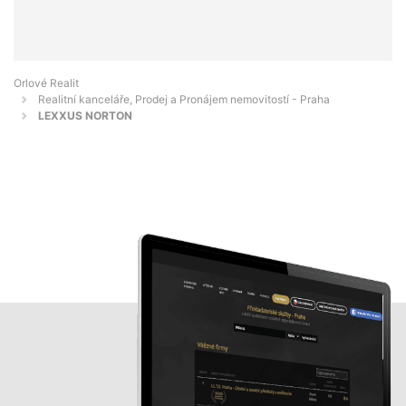
Orlové Realit
Realitní kanceláře, Prodej a Pronájem nemovitostí - Praha
LEXXUS NORTON