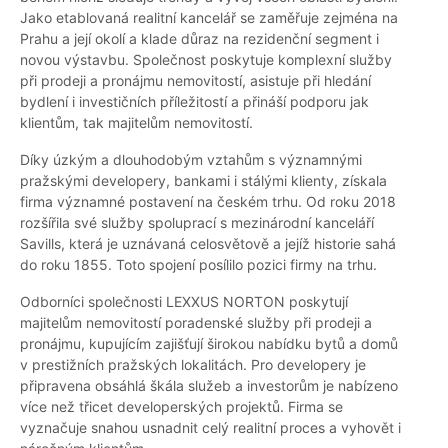
Jako etablovaná realitní kancelář se zaměřuje zejména na
Prahu a její okolí a klade důraz na rezidenční segment i
novou výstavbu. Společnost poskytuje komplexní služby
při prodeji a pronájmu nemovitostí, asistuje při hledání
bydlení i investičních příležitostí a přináší podporu jak
klientům, tak majitelům nemovitostí.
Díky úzkým a dlouhodobým vztahům s významnými
pražskými developery, bankami i stálými klienty, získala
firma významné postavení na českém trhu. Od roku 2018
rozšířila své služby spoluprací s mezinárodní kanceláří
Savills, která je uznávaná celosvětově a jejíž historie sahá
do roku 1855. Toto spojení posílilo pozici firmy na trhu.
Odborníci společnosti LEXXUS NORTON poskytují
majitelům nemovitostí poradenské služby při prodeji a
pronájmu, kupujícím zajišťují širokou nabídku bytů a domů
v prestižních pražských lokalitách. Pro developery je
připravena obsáhlá škála služeb a investorům je nabízeno
více než třicet developerských projektů. Firma se
vyznačuje snahou usnadnit celý realitní proces a vyhovět i