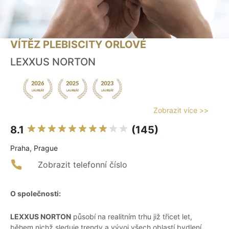
VÍTĚZ PLEBISCITY ORLOVÉ
LEXXUS NORTON
Zobrazit více >>
8.1
(145)
Praha, Prague
Zobrazit telefonní číslo
O společnosti:
LEXXUS NORTON
působí na realitním trhu již třicet let,
během nichž sleduje trendy a vývoj všech oblastí bydlení.