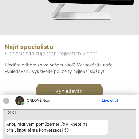
Najít specialistu
Plebiscit sdružuje těch nejlepších v oboru
Hledáte odborníka ve Vašem okolí? Vyzkoušejte naše
vyhledávání. Využívejte pouze ty nejlepší služby!
Vyhledávání
ORLOVÉ Realit
Live chat
07:01
Ahoj, rádi Vám pomůžeme! 🙂 Klikněte na
příslušnou téma konverzace! 🙂
Organizátor hlasování
Plebiscyt
Kontakt