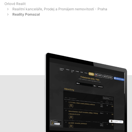
Orlové Realit
Realitní kanceláře, Prodej a Pronájem nemovitostí - Praha
Reality Pomazal