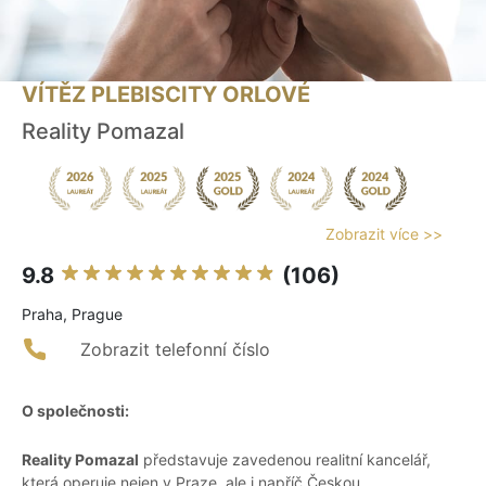
VÍTĚZ PLEBISCITY ORLOVÉ
Reality Pomazal
Zobrazit více >>
9.8
(106)
Praha, Prague
Zobrazit telefonní číslo
O společnosti:
Reality Pomazal
představuje zavedenou realitní kancelář,
která operuje nejen v Praze, ale i napříč Českou