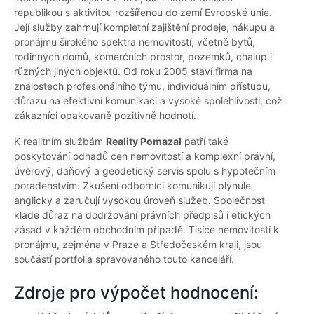
republikou s aktivitou rozšířenou do zemí Evropské unie.
Její služby zahrnují kompletní zajištění prodeje, nákupu a
pronájmu širokého spektra nemovitostí, včetně bytů,
rodinných domů, komerčních prostor, pozemků, chalup i
různých jiných objektů. Od roku 2005 staví firma na
znalostech profesionálního týmu, individuálním přístupu,
důrazu na efektivní komunikaci a vysoké spolehlivosti, což
zákazníci opakovaně pozitivně hodnotí.
K realitním službám
Reality Pomazal
patří také
poskytování odhadů cen nemovitostí a komplexní právní,
úvěrový, daňový a geodetický servis spolu s hypotečním
poradenstvím. Zkušení odborníci komunikují plynule
anglicky a zaručují vysokou úroveň služeb. Společnost
klade důraz na dodržování právních předpisů i etických
zásad v každém obchodním případě. Tisíce nemovitostí k
pronájmu, zejména v Praze a Středočeském kraji, jsou
součástí portfolia spravovaného touto kanceláří.
Zdroje pro výpočet hodnocení: