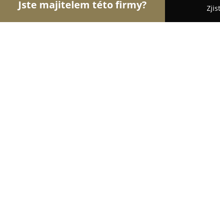
Jste majitelem této firmy?
Zjis
Orlové Realit
Realitní kanceláře, Prodej a Proná
FC Finance-Consult Česká republika 
9.8
(36)
Praha, Olivova 948/6
Zobrazit telefonní číslo