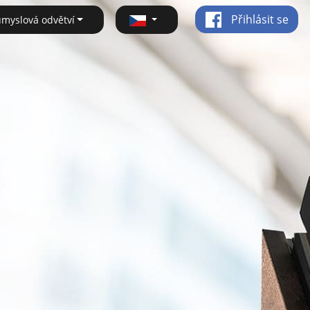
Přihlásit se
ůmyslová odvětví