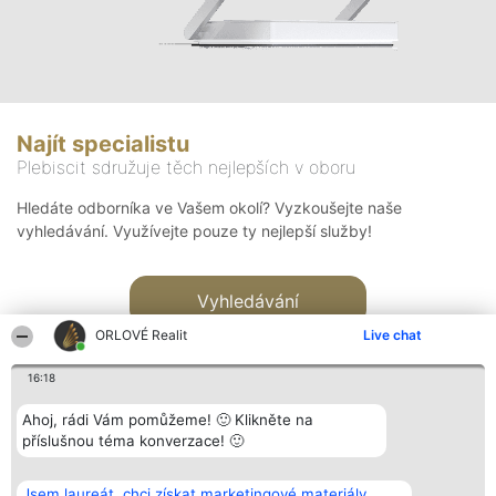
Najít specialistu
Plebiscit sdružuje těch nejlepších v oboru
Hledáte odborníka ve Vašem okolí? Vyzkoušejte naše
vyhledávání. Využívejte pouze ty nejlepší služby!
Vyhledávání
ORLOVÉ Realit
Live chat
16:18
Ahoj, rádi Vám pomůžeme! 🙂 Klikněte na
příslušnou téma konverzace! 🙂
Organizátor hlasování
Plebiscyt
Kontakt
Bright Side Solutions sp. z o.
Vítězové
Kontakt
Jsem laureát, chci získat marketingové materiály.