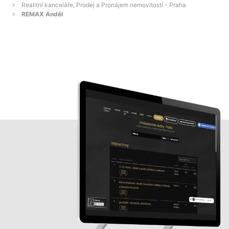
Realitní kanceláře, Prodej a Pronájem nemovitostí - Praha
REMAX Anděl