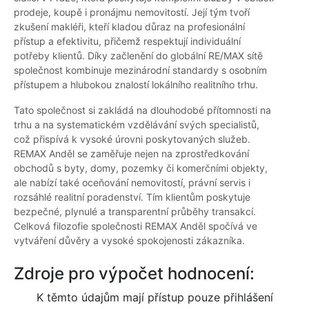
prodeje, koupě i pronájmu nemovitostí. Její tým tvoří
zkušení makléři, kteří kladou důraz na profesionální
přístup a efektivitu, přičemž respektují individuální
potřeby klientů. Díky začlenění do globální RE/MAX sítě
společnost kombinuje mezinárodní standardy s osobním
přístupem a hlubokou znalostí lokálního realitního trhu.
Tato společnost si zakládá na dlouhodobé přítomnosti na
trhu a na systematickém vzdělávání svých specialistů,
což přispívá k vysoké úrovni poskytovaných služeb.
REMAX Anděl se zaměřuje nejen na zprostředkování
obchodů s byty, domy, pozemky či komerčními objekty,
ale nabízí také oceňování nemovitostí, právní servis i
rozsáhlé realitní poradenství. Tím klientům poskytuje
bezpečné, plynulé a transparentní průběhy transakcí.
Celková filozofie společnosti REMAX Anděl spočívá ve
vytváření důvěry a vysoké spokojenosti zákazníka.
Zdroje pro výpočet hodnocení:
K těmto údajům mají přístup pouze přihlášení