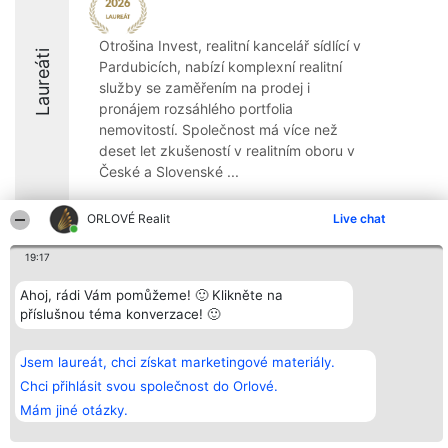
Otrošina Invest, realitní kancelář sídlící v
Laureáti
Pardubicích, nabízí komplexní realitní
služby se zaměřením na prodej i
pronájem rozsáhlého portfolia
nemovitostí. Společnost má více než
deset let zkušeností v realitním oboru v
České a Slovenské ...
8.4
ORLOVÉ Realit
Live chat
19:17
Organizátor hlasování
Plebiscyt
Kontakt
Ahoj, rádi Vám pomůžeme! 🙂 Klikněte na
Bright Side Solutions sp. z o.
Vítězové
Kontakt
o. sp. k.
Seznam všech
příslušnou téma konverzace! 🙂
ul. Ruska 22
laureátů
Wrocław 50-079
Zásady
KRS 0000749100 | Regon
Pravidla
Jsem laureát, chci získat marketingové materiály.
381313360 | NIP 8943132676
Zásady
Chci přihlásit svou společnost do Orlové.
ochrany
osobních údajů
Mám jiné otázky.