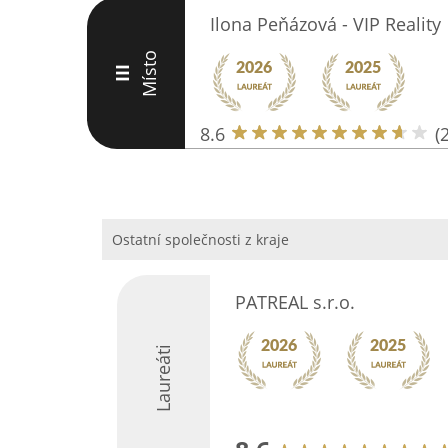
Ilona Peňázová - VIP Reality
Místo
III
8.6
(
Ostatní společnosti z kraje
PATREAL s.r.o.
Laureáti