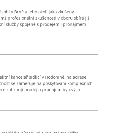
ůsobí v Brně a jeho okolí jako zkušený
ičemž profesionální zkušenosti v oboru sbírá již
exní služby spojené s prodejem i pronájmem
ealitní kancelář sídlící v Hodoníně, na adrese
čnost se zaměřuje na poskytování komplexních
které zahrnují prodej a pronájem bytových