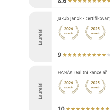
8.6
Jakub Janok - certifikovan
Laureáti
9
HANÁK realitní kancelář
Laureáti
10