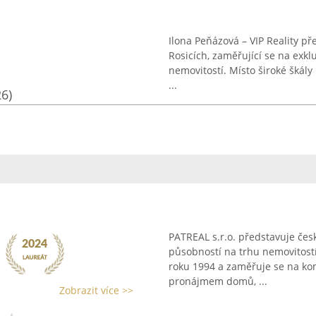
Ilona Peňázová – VIP Reality př
Rosicích, zaměřující se na exkl
nemovitostí. Místo široké škály
...
26)
PATREAL s.r.o. představuje česko
působností na trhu nemovitostí
roku 1994 a zaměřuje se na kom
pronájmem domů, ...
Zobrazit více >>