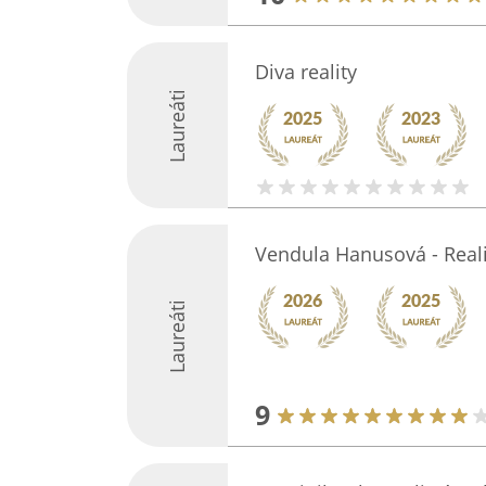
Diva reality
Laureáti
Vendula Hanusová - Reali
Laureáti
9