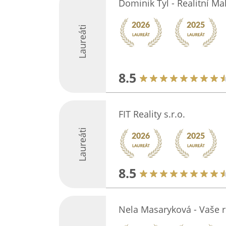
Dominik Tyl - Realitní Ma
Laureáti
8.5
FIT Reality s.r.o.
Laureáti
8.5
Nela Masaryková - Vaše r