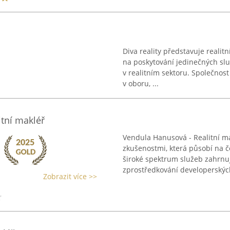
Diva reality představuje realitn
na poskytování jedinečných sl
v realitním sektoru. Společnost
v oboru, ...
tní makléř
Vendula Hanusová - Realitní ma
zkušenostmi, která působí na 
široké spektrum služeb zahrnuj
zprostředkování developerských
Zobrazit více >>