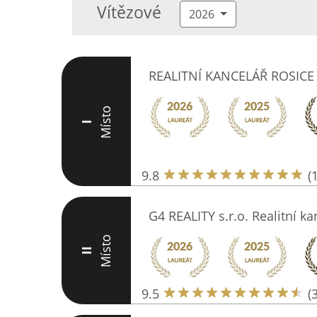
Vítězové
2026
REALITNÍ KANCELÁŘ ROSICE
Místo
I
9.8
(
G4 REALITY s.r.o. Realitní ka
Místo
II
9.5
(