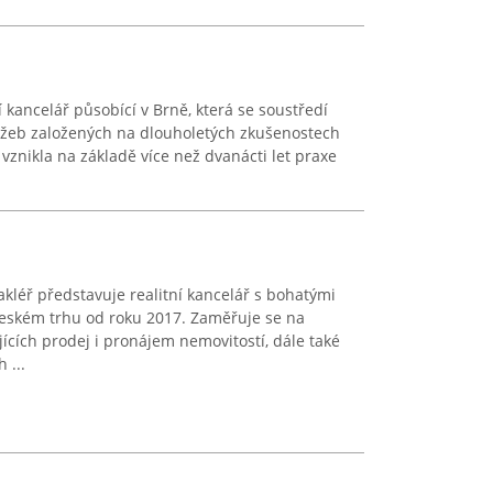
í kancelář působící v Brně, která se soustředí
užeb založených na dlouholetých zkušenostech
 vznikla na základě více než dvanácti let praxe
kléř představuje realitní kancelář s bohatými
českém trhu od roku 2017. Zaměřuje se na
ících prodej i pronájem nemovitostí, dále také
 ...