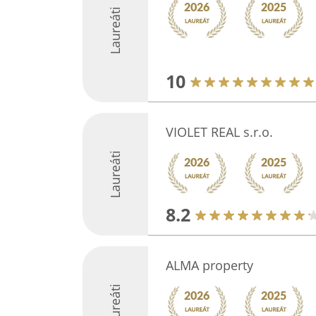
Laureáti
10
VIOLET REAL s.r.o.
Laureáti
8.2
ALMA property
Laureáti