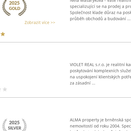
Nela Masaryková - Vaše realitn
specializující se na prodej a p
Společnost klade důraz na posk
průběh obchodů a budování ...
Zobrazit více >>
VIOLET REAL s.r.o. je realitní 
poskytování komplexních služeb
na uspokojení klientských potř
za zásadní ...
ALMA property je brněnská spo
nemovitostí od roku 2004. Spec