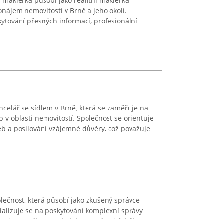
í makléřka působí jako realitní makléřka
ronájem nemovitostí v Brně a jeho okolí.
ytování přesných informací, profesionální
kancelář se sídlem v Brně, která se zaměřuje na
 v oblasti nemovitostí. Společnost se orientuje
eb a posilování vzájemné důvěry, což považuje
lečnost, která působí jako zkušený správce
ializuje se na poskytování komplexní správy