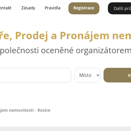
ontakt
Zásady
Pravidla
Registrace
Další pr
ře, Prodej a Pronájem nem
 společnosti oceněné organizátorem
V
ájem nemovitostí - Rosice