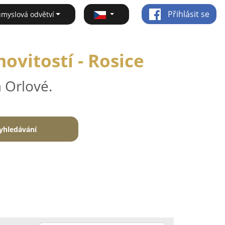
Přihlásit se
ůmyslová odvětví
ovitostí - Rosice
 Orlové.
yhledávání