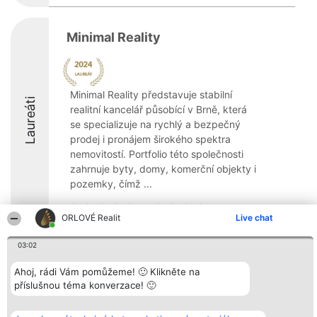
Minimal Reality
Minimal Reality představuje stabilní
Laureáti
realitní kancelář působící v Brně, která
se specializuje na rychlý a bezpečný
prodej i pronájem širokého spektra
nemovitostí. Portfolio této společnosti
zahrnuje byty, domy, komerční objekty i
pozemky, čímž ...
ORLOVÉ Realit
Live chat
03:02
Organizátor hlasování
Plebiscyt
Kontakt
Bright Side Solutions sp. z o.
Ahoj, rádi Vám pomůžeme! 🙂 Klikněte na
Vítězové
Kontakt
o. sp. k.
Seznam všech
příslušnou téma konverzace! 🙂
ul. Ruska 22
laureátů
Wrocław 50-079
Zásady
KRS 0000749100 | Regon
Pravidla