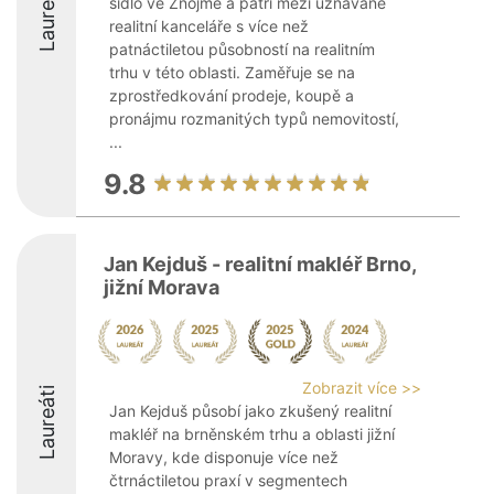
Laureáti
sídlo ve Znojmě a patří mezi uznávané
realitní kanceláře s více než
patnáctiletou působností na realitním
trhu v této oblasti. Zaměřuje se na
zprostředkování prodeje, koupě a
pronájmu rozmanitých typů nemovitostí,
...
9.8
Jan Kejduš - realitní makléř Brno,
jižní Morava
Zobrazit více >>
Laureáti
Jan Kejduš působí jako zkušený realitní
makléř na brněnském trhu a oblasti jižní
Moravy, kde disponuje více než
čtrnáctiletou praxí v segmentech