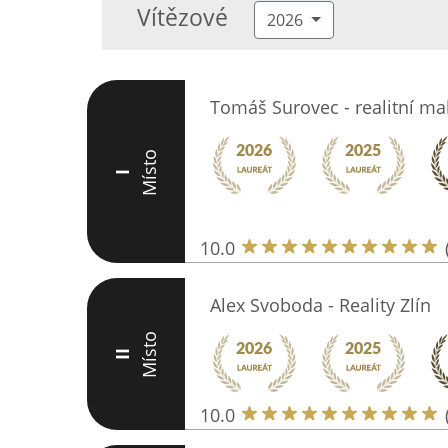
Vítězové
2026
Tomáš Surovec - realitní ma
Místo
I
10.0
Alex Svoboda - Reality Zlín
Místo
II
10.0