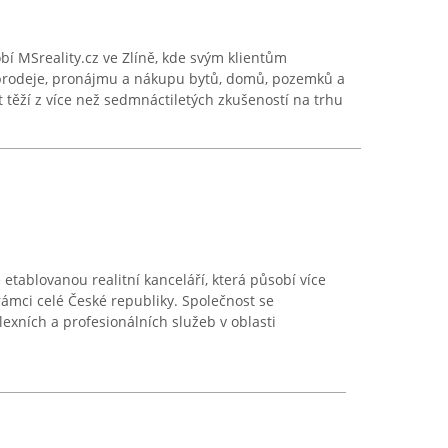
obí MSreality.cz ve Zlíně, kde svým klientům
ě prodeje, pronájmu a nákupu bytů, domů, pozemků a
 těží z více než sedmnáctiletých zkušeností na trhu
 etablovanou realitní kanceláří, která působí více
 rámci celé České republiky. Společnost se
xních a profesionálních služeb v oblasti