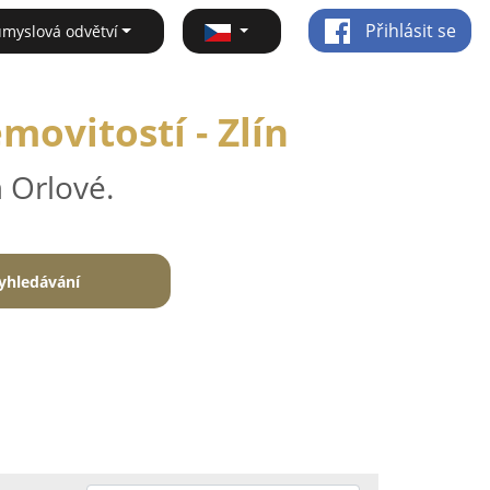
Přihlásit se
ůmyslová odvětví
movitostí - Zlín
 Orlové.
yhledávání