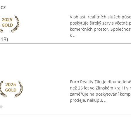
.cz
V oblasti realitních služeb půs
poskytuje široký servis včetn
komerčních prostor. Společnost
s ...
113)
Euro Reality Zlín je dlouhodobě
než 25 let ve Zlínském kraji i v
zaměřuje na poskytování komple
prodeje, nákupu, ...