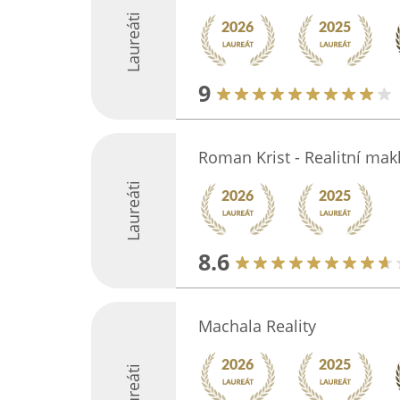
Laureáti
9
Roman Krist - Realitní mak
Laureáti
8.6
Machala Reality
Laureáti