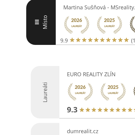
Martina Sušňová - MSreality
Místo
III
9.9
(
EURO REALITY ZLÍN
Laureáti
9.3
dumrealit.cz