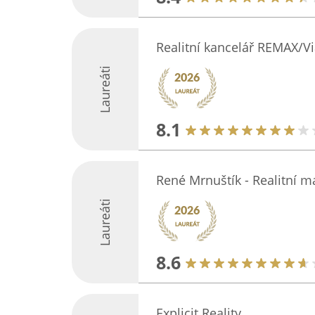
Realitní kancelář REMAX/Vi
Laureáti
8.1
René Mrnuštík - Realitní m
Laureáti
8.6
Explicit Reality