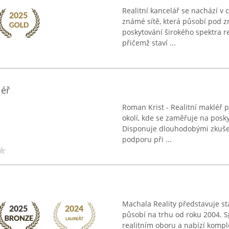
Realitní kancelář se nachází v c
známé sítě, která působí pod z
poskytování širokého spektra re
přičemž staví ...
léř
Roman Krist - Realitní makléř p
okolí, kde se zaměřuje na posky
Disponuje dlouhodobými zkušen
podporu při ...
Machala Reality představuje stab
působí na trhu od roku 2004. S
realitním oboru a nabízí kompl