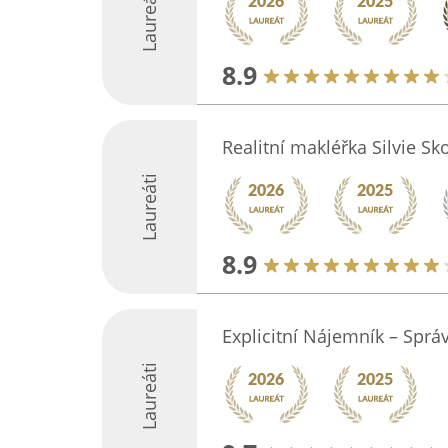
Laureáti
8.9
Realitní makléřka Silvie Sk
Laureáti
8.9
Explicitní Nájemník – Sprá
Laureáti