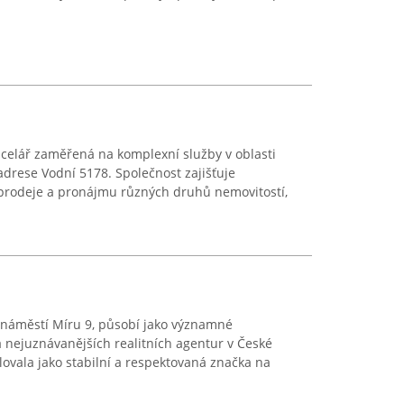
ncelář zaměřená na komplexní služby v oblasti
 adrese Vodní 5178. Společnost zajišťuje
 prodeje a pronájmu různých druhů nemovitostí,
na náměstí Míru 9, působí jako významné
a nejuznávanějších realitních agentur v České
ilovala jako stabilní a respektovaná značka na