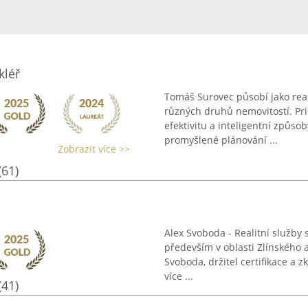
kléř
Tomáš Surovec působí jako real
různých druhů nemovitostí. Pri
efektivitu a inteligentní způs
promyšlené plánování ...
Zobrazit více >>
(61)
Alex Svoboda - Realitní služby s
především v oblasti Zlínského 
Svoboda, držitel certifikace a z
více ...
(41)