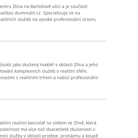
entru Zlína na Bartošově ulici a je součástí
načkou dumrealit.cz. Specializuje se na
alitních služeb na vysoké profesionální úrovni,
ůsobí jako zkušený makléř v oblasti Zlína a jeho
tování komplexních služeb v realitní sféře.
ostmi s realitním trhem a nabízí profesionální
ilní realitní kancelář se sídlem ve Zlíně, která
polečnost má více než dvacetileté zkušenosti v
exní služby v oblasti prodeje, pronájmu a koupě