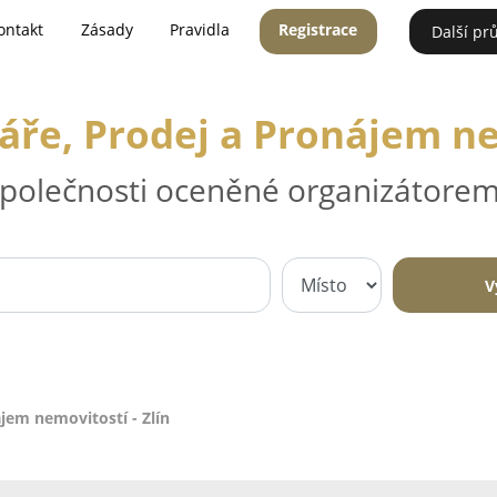
ontakt
Zásady
Pravidla
Registrace
Další pr
áře, Prodej a Pronájem ne
 společnosti oceněné organizátorem
V
ájem nemovitostí - Zlín