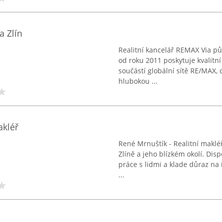
a Zlín
Realitní kancelář REMAX Via pů
od roku 2011 poskytuje kvalitní
součástí globální sítě RE/MAX,
hlubokou ...
akléř
René Mrnuštík - Realitní makléř
Zlíně a jeho blízkém okolí. Dis
práce s lidmi a klade důraz na 
...