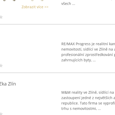
všech ...
Zobrazit více >>
RE/MAX Progress je realitní ka
nemovitostí, sídlící ve Zlíně na
profesionální zprostředkování
zahrnujících byty, ...
čka Zlín
M&M reality ve Zlíně, sídlící 
zastoupení jedné z největších 
republice. Tato firma se vyprof
trhu s nemovitostmi, ...