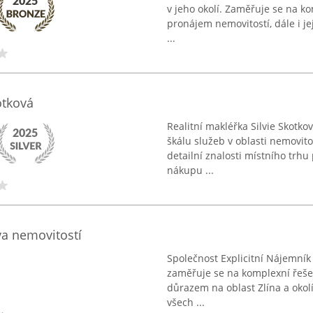
v jeho okolí. Zaměřuje se na k
pronájem nemovitostí, dále i je
...
otková
Realitní makléřka Silvie Skotkov
škálu služeb v oblasti nemovito
detailní znalosti místního trhu
nákupu ...
va nemovitostí
Společnost Explicitní Nájemník
zaměřuje se na komplexní řeše
důrazem na oblast Zlína a okolí
všech ...