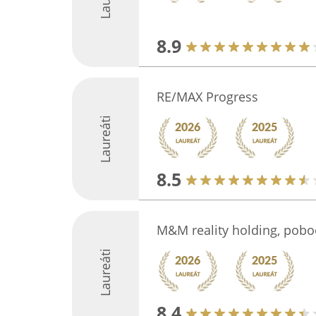
8.9
RE/MAX Progress
Laureáti
8.5
M&M reality holding, pobo
Laureáti
8.4