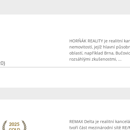
HORŇÁK REALITY je realitní ka
nemovitostí, jejíž hlavní půso
oblastí, například Brna, Bučovi
rozsáhlými zkušenostmi, ...
20)
REMAX Delta je realitní kancel
tvoří část mezinárodní sítě RE