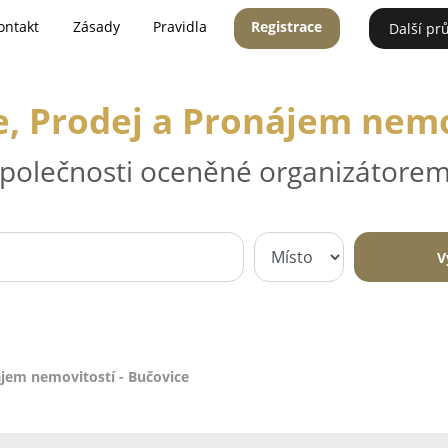
ontakt
Zásady
Pravidla
Registrace
Další pr
e, Prodej a Pronájem nemo
 společnosti oceněné organizátorem
V
ájem nemovitostí - Bučovice