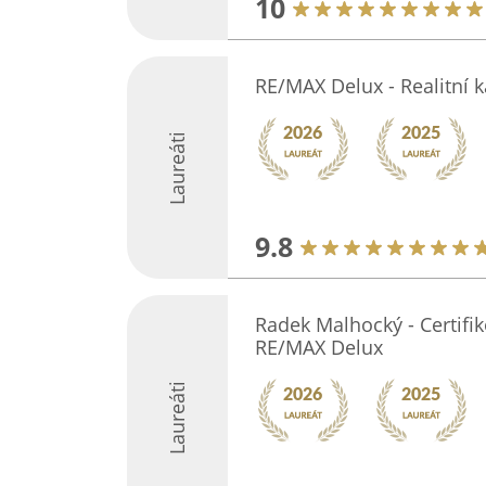
10
RE/MAX Delux - Realitní 
Laureáti
9.8
Radek Malhocký - Certifik
RE/MAX Delux
Laureáti