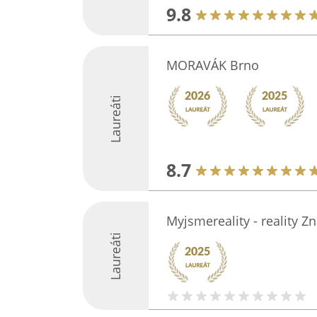
9.8
MORAVÁK Brno
Laureáti
8.7
Myjsmereality - reality Z
Laureáti