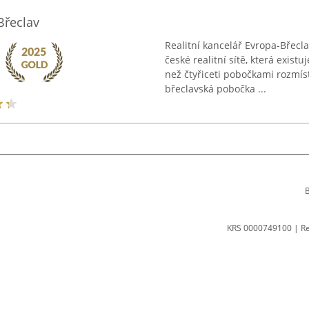
Břeclav
Realitní kancelář Evropa-Břecl
české realitní sítě, která existu
než čtyřiceti pobočkami rozmís
břeclavská pobočka ...
B
KRS 0000749100 | R