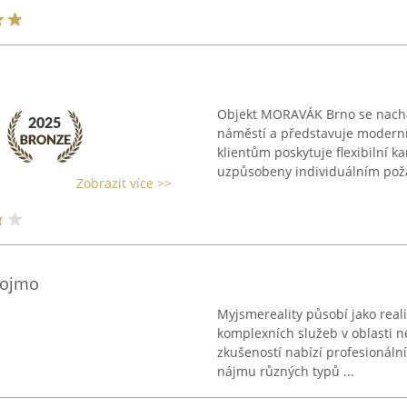
Objekt MORAVÁK Brno se nacház
náměstí a představuje modern
klientům poskytuje flexibilní k
uzpůsobeny individuálním pož
Zobrazit více >>
nojmo
Myjsmereality působí jako real
komplexních služeb v oblasti n
zkušeností nabízí profesionáln
nájmu různých typů ...