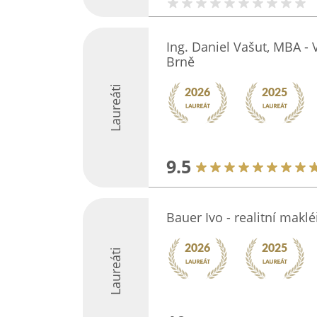
Ing. Daniel Vašut, MBA - V
Brně
Laureáti
9.5
Bauer Ivo - realitní makl
Laureáti