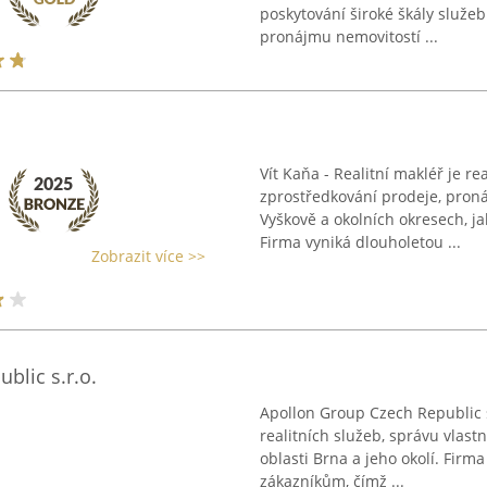
poskytování široké škály služeb 
pronájmu nemovitostí ...
Vít Kaňa - Realitní makléř je rea
zprostředkování prodeje, pron
Vyškově a okolních okresech, ja
Firma vyniká dlouholetou ...
Zobrazit více >>
blic s.r.o.
Apollon Group Czech Republic s
realitních služeb, správu vlast
oblasti Brna a jeho okolí. Firm
zákazníkům, čímž ...