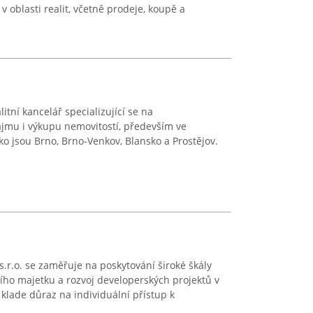
v oblasti realit, včetně prodeje, koupě a
litní kancelář specializující se na
ájmu i výkupu nemovitostí, především ve
ko jsou Brno, Brno-Venkov, Blansko a Prostějov.
.r.o. se zaměřuje na poskytování široké škály
ního majetku a rozvoj developerských projektů v
a klade důraz na individuální přístup k