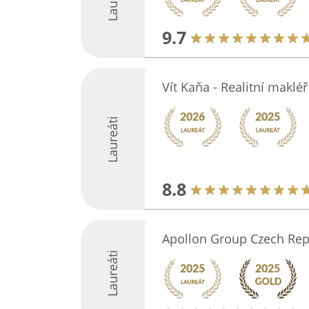
9.7
Vít Kaňa - Realitní makléř
Laureáti
8.8
Apollon Group Czech Repu
Laureáti