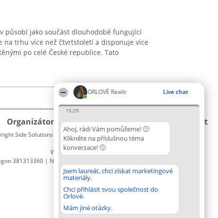
av působí jako součást dlouhodobě fungující
je na trhu více než čtvrtstoletí a disponuje více
těnými po celé České republice. Tato
ORLOVÉ Realit
Live chat
15:29
Organizátor hlasování
Plebiscyt
Kontakt
Ahoj, rádi Vám pomůžeme! 🙂
right Side Solutions sp. z o. o. sp. k.
Vítězové
Kontakt
Klikněte na příslušnou téma
ul. Ruska 22
Seznam
konverzace! 🙂
Wrocław 50-079
všech
egon 381313360 | NIP 8943132676
laureátů
Zásady
Jsem laureát, chci získat marketingové
materiály.
Pravidla
Zásady
Chci přihlásit svou společnost do
Orlové.
ochrany
osobních
Mám jiné otázky.
údajů