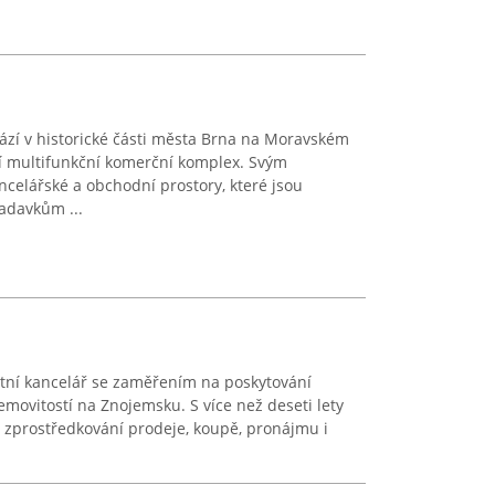
í v historické části města Brna na Moravském
í multifunkční komerční komplex. Svým
ancelářské a obchodní prostory, které jsou
adavkům ...
itní kancelář se zaměřením na poskytování
emovitostí na Znojemsku. S více než deseti lety
í zprostředkování prodeje, koupě, pronájmu i