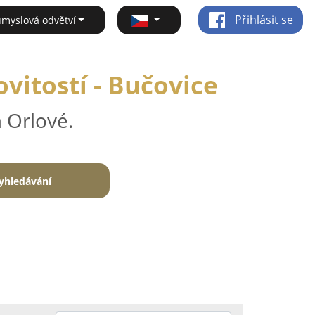
Přihlásit se
ůmyslová odvětví
vitostí - Bučovice
 Orlové.
yhledávání