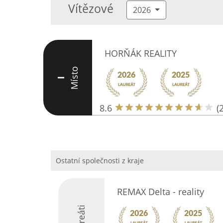
Vítězové
2026
HORŇÁK REALITY
Místo
I
8.6
(
Ostatní společnosti z kraje
REMAX Delta - reality
Laureáti