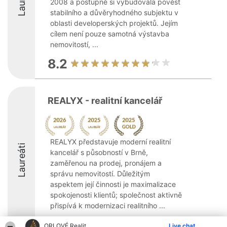
2008 a postupně si vybudovala pověst
stabilního a důvěryhodného subjektu v
oblasti developerských projektů. Jejím
cílem není pouze samotná výstavba
nemovitostí, ...
8.2
REALYX - realitní kancelář
REALYX představuje moderní realitní
Laureáti
kancelář s působností v Brně,
zaměřenou na prodej, pronájem a
správu nemovitostí. Důležitým
aspektem její činnosti je maximalizace
spokojenosti klientů; společnost aktivně
přispívá k modernizaci realitního ...
10
ORLOVÉ Realit
Live chat