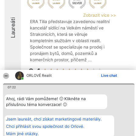
Zobrazit více >>
Laureáti
ERA Tilia představuje zavedenou realitní
kancelář sídlící na Velkém náměstí ve
Strakonicích, která se věnuje
kompletním službám v oblasti realit.
Společnost se specializuje na prodej i
pronájem bytů, domů, pozemků a
komerčních prostor, přičemž ...
8.4
ORLOVÉ Realit
Live chat
07:22
Organizátor hlasování
Plebiscyt
Kontakt
Bright Side Solutions sp. z o.
Vítězové
Kontakt
Ahoj, rádi Vám pomůžeme! 🙂 Klikněte na
o. sp. k.
Seznam všech
příslušnou téma konverzace! 🙂
ul. Ruska 22
laureátů
Wrocław 50-079
Zásady
KRS 0000749100 | Regon
Pravidla
Jsem laureát, chci získat marketingové materiály.
381313360 | NIP 8943132676
Zásady
ochrany
Chci přihlásit svou společnost do Orlové.
osobních údajů
Mám jiné otázky.