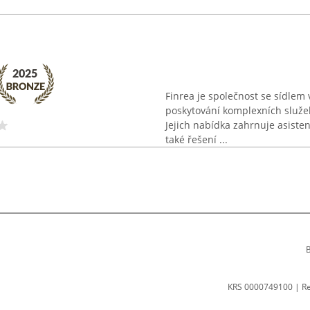
Finrea je společnost se sídlem
poskytování komplexních služeb
Jejich nabídka zahrnuje asiste
také řešení ...
B
KRS 0000749100 | R