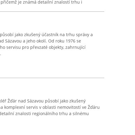
přičemž je známá detailní znalostí trhu i
ůsobí jako zkušený účastník na trhu správy a
d Sázavou a jeho okolí. Od roku 1976 se
ého servisu pro převzaté objekty, zahrnující
.
kléř Žďár nad Sázavou působí jako zkušený
 na komplexní servis v oblasti nemovitostí ve Žďáru
detailní znalosti regionálního trhu a silnému