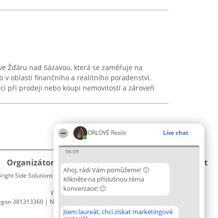
 ve Žďáru nad Sázavou, která se zaměřuje na
 v oblasti finančního a realitního poradenství.
nci při prodeji nebo koupi nemovitostí a zároveň
ORLOVÉ Realit
Live chat
06:09
Organizátor hlasování
Plebiscyt
Kontakt
Ahoj, rádi Vám pomůžeme! 🙂
right Side Solutions sp. z o. o. sp. k.
Vítězové
Kontakt
Klikněte na příslušnou téma
ul. Ruska 22
Seznam
konverzace! 🙂
Wrocław 50-079
všech
egon 381313360 | NIP 8943132676
laureátů
Zásady
Jsem laureát, chci získat marketingové