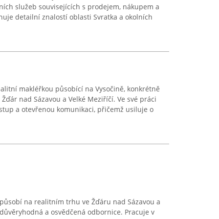
ních služeb souvisejících s prodejem, nákupem a
je detailní znalostí oblasti Svratka a okolních
alitní makléřkou působící na Vysočině, konkrétně
, Žďár nad Sázavou a Velké Meziříčí. Ve své práci
ístup a otevřenou komunikaci, přičemž usiluje o
ř působí na realitním trhu ve Žďáru nad Sázavou a
o důvěryhodná a osvědčená odbornice. Pracuje v