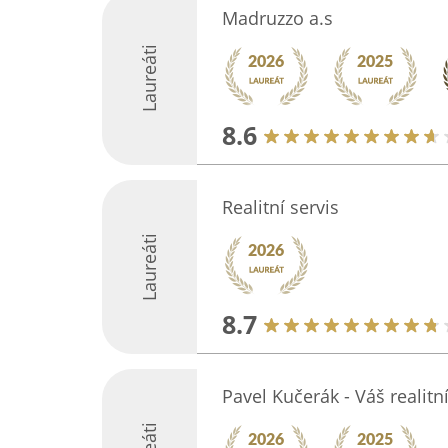
Madruzzo a.s
Laureáti
8.6
Realitní servis
Laureáti
8.7
Pavel Kučerák - Váš realitn