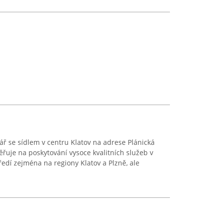
elář se sídlem v centru Klatov na adrese Plánická
ěřuje na poskytování vysoce kvalitních služeb v
středí zejména na regiony Klatov a Plzně, ale