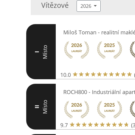
Vítězové
2026
Miloš Toman - realitní maklé
Místo
I
10.0
ROCH800 - Industriální apart
Místo
II
9.7
(