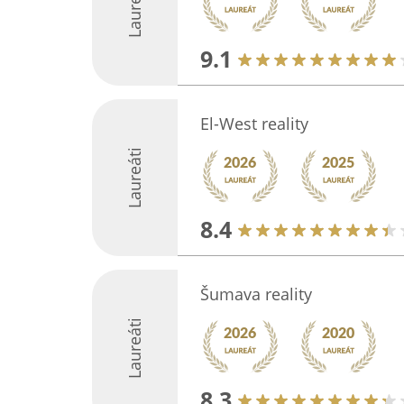
Laureáti
9.1
El-West reality
Laureáti
8.4
Šumava reality
Laureáti
8.3