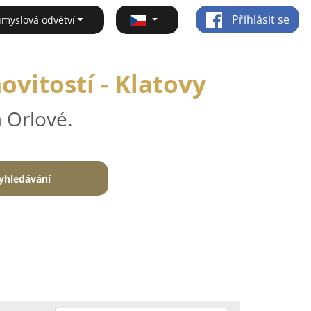
Přihlásit se
ůmyslová odvětví
vitostí - Klatovy
 Orlové.
yhledávání