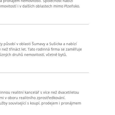
a pronájem nemovitostí. Společnost nabízí
ovitostí i v dalších oblastech mimo Plzeňsko.
ty působí v oblasti Šumavy a Sušicka a nabízí
e než třináct let. Tato rodinná firma se zaměřuje
ůzných druhů nemovitostí, včetně bytů,
nnou realitní kancelář s více než dvacetiletou
mi v oboru realitního zprostředkování.
lužby související s koupí, prodejem i pronájmem