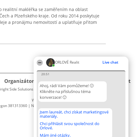
o realitní makléřka se zaměřením na oblast
h Čech a Plzeňského kraje. Od roku 2014 poskytuje
deje a pronájmu nemovitostí a uplatňuje přitom
ORLOVÉ Realit
Live chat
20:51
Organizátor hlasování
Plebiscyt
Kontakt
Ahoj, rádi Vám pomůžeme! 🙂
right Side Solutions sp. z o. o. sp. k.
Vítězové
Kontakt
Klikněte na příslušnou téma
ul. Ruska 22
Seznam
konverzace! 🙂
Wrocław 50-079
všech
egon 381313360 | NIP 8943132676
laureátů
Zásady
Jsem laureát, chci získat marketingové
materiály.
Pravidla
Zásady
Chci přihlásit svou společnost do
Orlové.
ochrany
osobních
Mám jiné otázky.