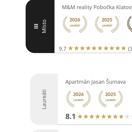
M&M reality Pobočka Klatov
Místo
III
9.7
(
Apartmán Jasan Šumava
Laureáti
8.1