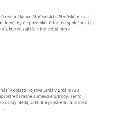
 realitní kancelář působící v Plzeňském kraji,
 domů, bytů i pozemků. Prioritou společnosti je
ntů, kterou zajišťuje individuálním a
zí v oblasti Hojsova Stráž v Brčálníku a
 uprostřed krásné šumavské přírody. Tento
o osoby hledající klidné prostředí i možnosti
...