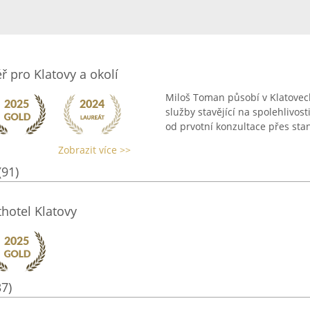
ř pro Klatovy a okolí
Miloš Toman působí v Klatovech 
služby stavějící na spolehlivost
od prvotní konzultace přes stano
Zobrazit více >>
(91)
hotel Klatovy
37)