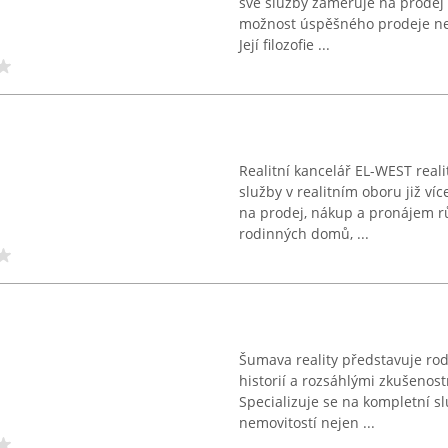
své služby zaměřuje na prodej 
možnost úspěšného prodeje nem
Její filozofie ...
Realitní kancelář EL-WEST reali
služby v realitním oboru již víc
na prodej, nákup a pronájem r
rodinných domů, ...
Šumava reality představuje rodi
historií a rozsáhlými zkušenost
Specializuje se na kompletní s
nemovitostí nejen ...