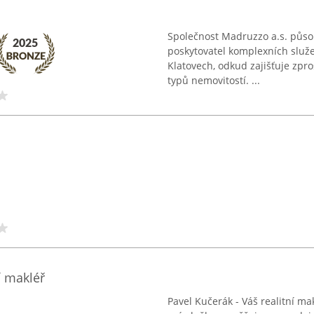
Společnost Madruzzo a.s. půso
poskytovatel komplexních služe
Klatovech, odkud zajišťuje zpr
typů nemovitostí. ...
í makléř
Pavel Kučerák - Váš realitní m