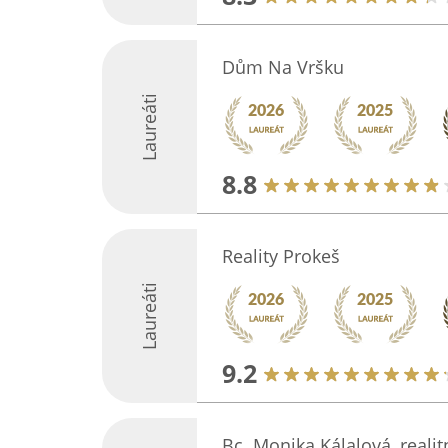
Dům Na Vršku
Laureáti
8.8
Reality Prokeš
Laureáti
9.2
Bc. Monika Kálalová, realit