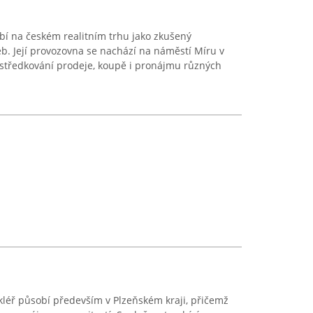
bí na českém realitním trhu jako zkušený
b. Její provozovna se nachází na náměstí Míru v
ostředkování prodeje, koupě i pronájmu různých
akléř působí především v Plzeňském kraji, přičemž