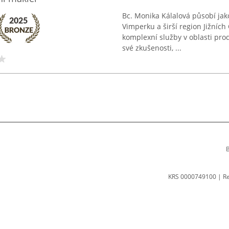
Bc. Monika Kálalová působí jak
Vimperku a širší region Jižníc
komplexní služby v oblasti pro
své zkušenosti, ...
B
KRS 0000749100 | R