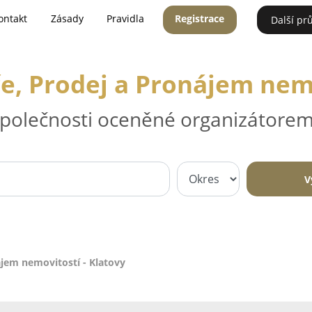
ontakt
Zásady
Pravidla
Registrace
Další pr
ře, Prodej a Pronájem nemo
 společnosti oceněné organizátorem
V
ájem nemovitostí - Klatovy