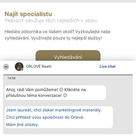
Najít specialistu
Plebiscit sdružuje těch nejlepších v oboru
Hledáte odborníka ve Vašem okolí? Vyzkoušejte naše
vyhledávání. Využívejte pouze ty nejlepší služby!
Vyhledávání
ORLOVÉ Realit
Live chat
14:58
Ahoj, rádi Vám pomůžeme! 🙂 Klikněte na
příslušnou téma konverzace! 🙂
Organizátor hlasování
Plebiscyt
Kontakt
Bright Side Solutions sp. z o.
Vítězové
Kontakt
Jsem laureát, chci získat marketingové materiály.
o. sp. k.
Seznam všech
ul. Ruska 22
laureátů
Chci přihlásit svou společnost do Orlové.
Wrocław 50-079
Zásady
Mám jiné otázky.
KRS 0000749100 | Regon
Pravidla
381313360 | NIP 8943132676
Zásady
ochrany