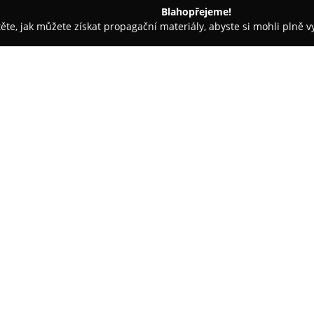
Blahopřejeme!
těte, jak můžete získat propagační materiály, abyste si mohli plně 
jem nemovitostí - Uherské Hradiště
Petr Fojtík reality
O společnosti:
Realitní kancelář
Petr Fojtík re
provozuje pobočku na Masaryk
na zajištění kompletních služe
konkrétně bytů, rodinných dom
Zobrazit více >>
spektrum realitních potřeb.
Tato realitní kancelář je vyzdv
zpracování jednotlivých obcho
pečlivým ohodnocením nemovito
aplikací moderních nástrojů pro
transparentnost a rychlost jed