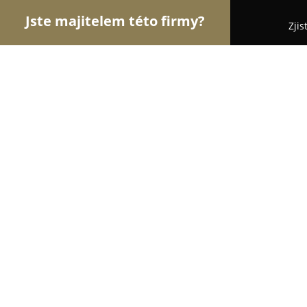
Jste majitelem této firmy?
Zjis
Orlové Realit
Realitní kanceláře, Prodej a Proná
Petr Fojtík reality
9.9
(83)
Uherské Hradiště, Uherske Hradiste
Zobrazit telefonní číslo