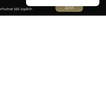
Zjistit
vychutnat Váš úspěch.
ality
působí jako partner společnosti Justo a
ově náměstí v Uherském Hradišti. Zaměřuje se
b v oblasti prodeje a pronájmu nemovitostí,
ů, chat, chalup a pozemků, čímž pokrývá široké
ihována pro svůj profesionální přístup a detailní
dů. Díky dlouholetým zkušenostem v oboru vyniká
stí, přípravou promyšlených prodejních plánů a
 efektivní zprostředkování. Důležitou roli hraje
nání, kdy kupující předem získávají všechny