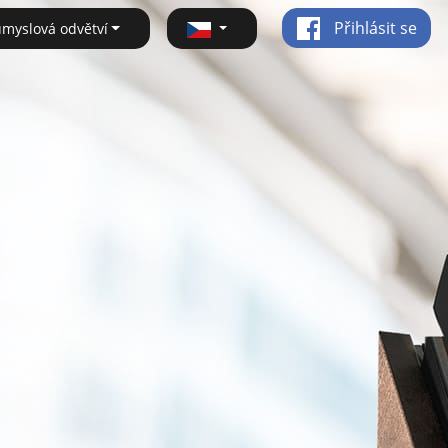
Přihlásit se
ůmyslová odvětví