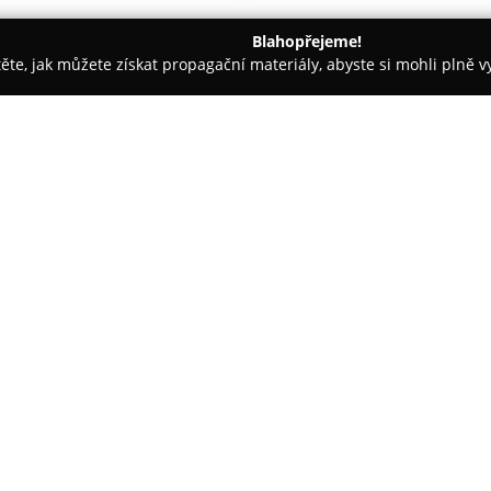
Blahopřejeme!
těte, jak můžete získat propagační materiály, abyste si mohli plně 
jem nemovitostí - Vysoké Mýto
RK Pohoda - Hrdinovi v realitách
O společnosti:
Realitní kancelář
Reality Poho
Mánesova 145 a zaměřuje se na
služeb. Společnost byla založe
silnou pověst díky profesionál
Zobrazit více >>
kteří se často opakovaně obrace
zájemcům.
Reality Pohoda poskytuje špičk
profesionální fotografie, vide
virtuální prohlídky. Pro každo