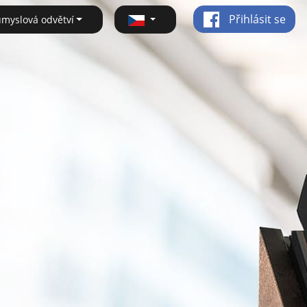
Přihlásit se
ůmyslová odvětví