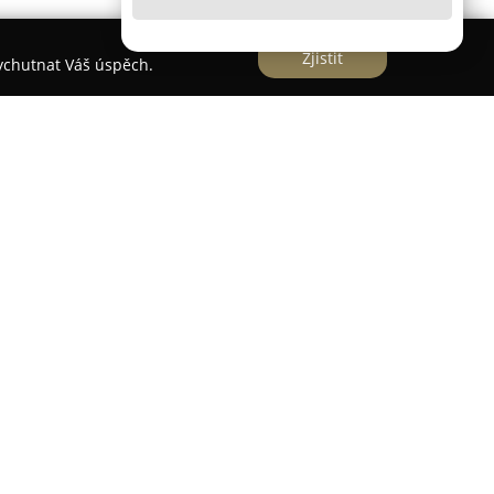
Zjistit
vychutnat Váš úspěch.
da
má své sídlo ve Vysokém Mýtě na adrese
 poskytování komplexních realitních a právních
na v roce 2005 a během své existence si získala
nímu přístupu a vysoké míře spokojenosti klientů,
jí na její služby nebo je doporučují dalším
ovou prezentaci nemovitostí, zahrnující
oprohlídky, záběry pořízené dronem, 3D půdorysy a
u nemovitost vytváří také samostatné webové