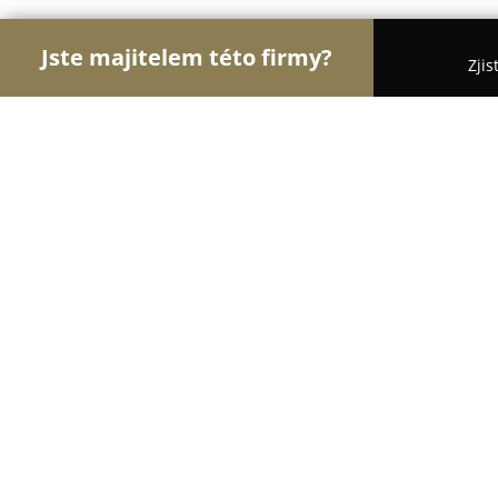
Jste majitelem této firmy?
Zjis
Orlové Realit
Realitní kanceláře, Prodej a Proná
RK Pohoda - Hrdinovi v realitách
9.8
(108)
Vysoké Mýto, Vysoké Mýto
Zobrazit telefonní číslo