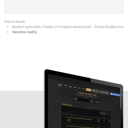
Orlové Realit
Realitní kanceláře, Prodej a Pronájem nemovitostí - České Budějovice
Vaverka reality