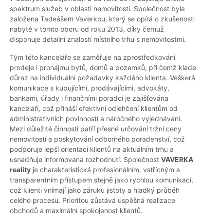
spektrum služeb v oblasti nemovitostí. Společnost byla
založena Tadeášem Vaverkou, který se opírá o zkušenosti
nabyté v tomto oboru od roku 2013, díky čemuž
disponuje detailní znalostí místního trhu s nemovitostmi.
Tým této kanceláře se zaměřuje na zprostředkování
prodeje i pronájmu bytů, domů a pozemků, při čemž klade
důraz na individuální požadavky každého klienta. Veškerá
komunikace s kupujícími, prodávajícími, advokáty,
bankami, úřady i finančními poradci je zajišťována
kanceláří, což přináší efektivní odlehčení klientům od
administrativních povinností a náročného vyjednávání.
Mezi důležité činnosti patří přesné určování tržní ceny
nemovitostí a poskytování odborného poradenství, což
podporuje lepší orientaci klientů na aktuálním trhu a
usnadňuje informovaná rozhodnutí. Společnost
VAVERKA
reality
je charakteristická profesionálním, vstřícným a
transparentním přístupem stejně jako rychlou komunikací,
což klienti vnímají jako záruku jistoty a hladký průběh
celého procesu. Prioritou zůstává úspěšná realizace
obchodů a maximální spokojenost klientů.