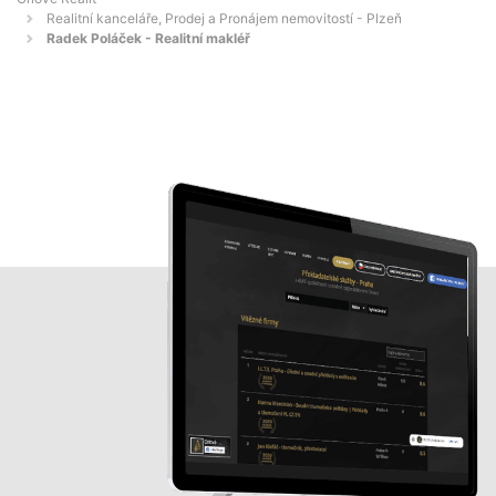
Realitní kanceláře, Prodej a Pronájem nemovitostí - Plzeň
Radek Poláček - Realitní makléř