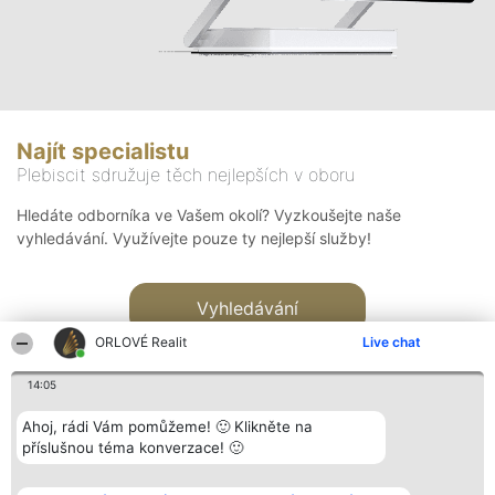
Najít specialistu
Plebiscit sdružuje těch nejlepších v oboru
Hledáte odborníka ve Vašem okolí? Vyzkoušejte naše
vyhledávání. Využívejte pouze ty nejlepší služby!
Vyhledávání
ORLOVÉ Realit
Live chat
14:05
Ahoj, rádi Vám pomůžeme! 🙂 Klikněte na
příslušnou téma konverzace! 🙂
Organizátor hlasování
Plebiscyt
Kontakt
Bright Side Solutions sp. z o.
Vítězové
Kontakt