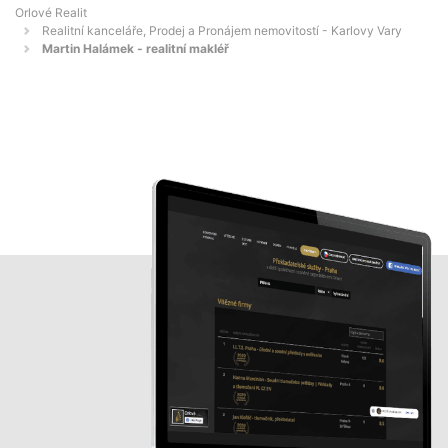
Orlové Realit
Realitní kanceláře, Prodej a Pronájem nemovitostí - Karlovy Vary
Martin Halámek - realitní makléř