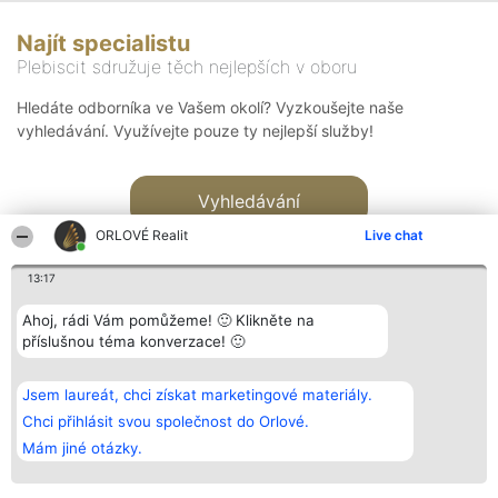
Najít specialistu
Plebiscit sdružuje těch nejlepších v oboru
Hledáte odborníka ve Vašem okolí? Vyzkoušejte naše
vyhledávání. Využívejte pouze ty nejlepší služby!
Vyhledávání
ORLOVÉ Realit
Live chat
13:17
Ahoj, rádi Vám pomůžeme! 🙂 Klikněte na
příslušnou téma konverzace! 🙂
Organizátor hlasování
Plebiscyt
Kontakt
Bright Side Solutions sp. z o.
Vítězové
Kontakt
Jsem laureát, chci získat marketingové materiály.
o. sp. k.
Seznam všech
ul. Ruska 22
laureátů
Chci přihlásit svou společnost do Orlové.
Wrocław 50-079
Zásady
Mám jiné otázky.
KRS 0000749100 | Regon
Pravidla
381313360 | NIP 8943132676
Zásady
ochrany
osobních údajů