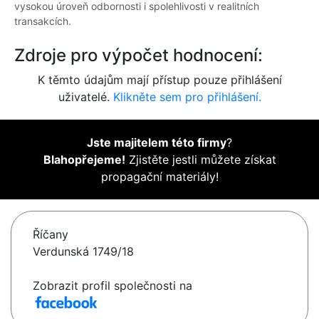
vysokou úroveň odbornosti i spolehlivosti v realitních
transakcích.
Zdroje pro výpočet hodnocení:
K těmto údajům mají přístup pouze přihlášení
uživatelé.
Klikněte sem pro přihlášení.
Jste majitelem této firmy
?
Blahopřejeme!
Zjistěte jestli můžete získat
propagační materiály!
Říčany
Verdunská 1749/18
Zobrazit profil společnosti na