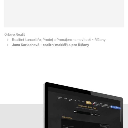
Orlové Realit
Realitní kanceláře, Prodej a Pronájem nemovitostí - Říčany
Jana Karlachová - realitní makléřka pro Říčany