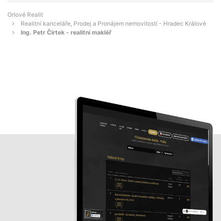
Orlové Realit
Realitní kanceláře, Prodej a Pronájem nemovitostí - Hradec Králové
Ing. Petr Čírtek - realitní makléř