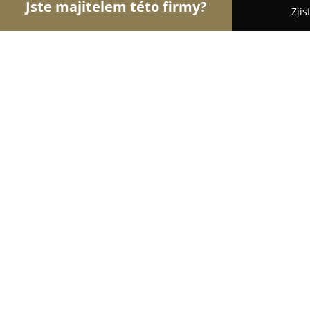
Jste majitelem této firmy?
Zjis
Orlové Realit
Realitní kanceláře, Prodej a Pron
DELTA REAL - realitní kancelář
9.7
(32)
Šumperk, Radniční 15
Zobrazit telefonní číslo