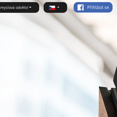
Přihlásit se
ůmyslová odvětví