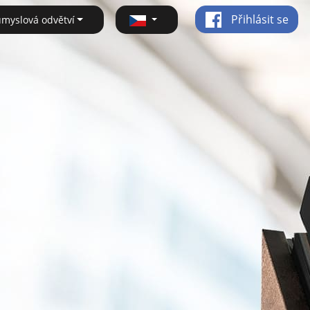
Přihlásit se
ůmyslová odvětví