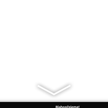
Blahopřejeme!