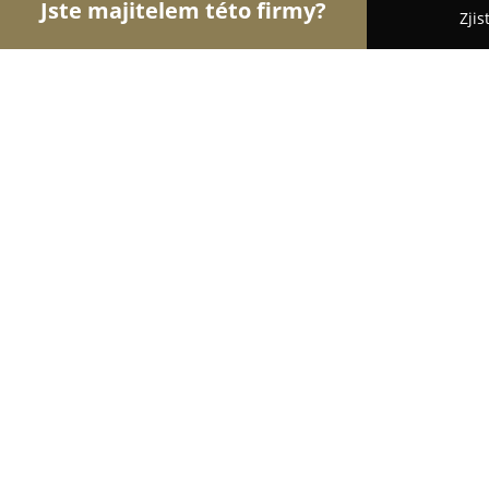
Jste majitelem této firmy?
Zjis
Orlové Realit
Realitní kanceláře, Prodej a Proná
Mgr. Petra Hlavsová - realitní expe
8.6
(8)
Hradec Králové, Československé armády 394
Zobrazit telefonní číslo