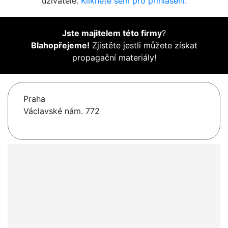
uživatelé.
Klikněte sem pro přihlášení.
Jste majitelem této firmy
?
Blahopřejeme!
Zjistěte jestli můžete získat
propagační materiály!
Praha
Václavské nám. 772