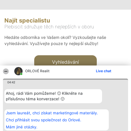
Najít specialistu
Plebiscit sdružuje těch nejlepších v oboru
Hledáte odborníka ve Vašem okolí? Vyzkoušejte naše
vyhledávání. Využívejte pouze ty nejlepší služby!
Vyhledávání
ORLOVÉ Realit
Live chat
04:42
Ahoj, rádi Vám pomůžeme! 🙂 Klikněte na
příslušnou téma konverzace! 🙂
Organizátor hlasování
Plebiscyt
Kontakt
Bright Side Solutions sp. z o.
Vítězové
Kontakt
Jsem laureát, chci získat marketingové materiály.
o. sp. k.
Seznam všech
ul. Ruska 22
laureátů
Chci přihlásit svou společnost do Orlové.
Wrocław 50-079
Zásady
Mám jiné otázky.
KRS 0000749100 | Regon
Pravidla