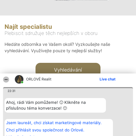
Najít specialistu
Plebiscit sdružuje těch nejlepších v oboru
Hledáte odborníka ve Vašem okolí? Vyzkoušejte naše
vyhledávání. Využívejte pouze ty nejlepší služby!
Vyhledávání
ORLOVÉ Realit
Live chat
22:31
Ahoj, rádi Vám pomůžeme! 🙂 Klikněte na
příslušnou téma konverzace! 🙂
Organizátor hlasování
Plebiscyt
Kontakt
Bright Side Solutions sp. z o.
Vítězové
Kontakt
Jsem laureát, chci získat marketingové materiály.
o. sp. k.
Seznam všech
ul. Ruska 22
laureátů
Chci přihlásit svou společnost do Orlové.
Wrocław 50-079
Zásady