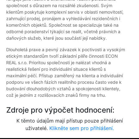
společnost s důrazem na rozsáhlé zkušenosti. Svým
klientům poskytuje komplexní servis v oblasti nemovitostí,
zahrnující prodej, pronájem a vyhledávání rezidenčních i
komerčních objektů. Společnost se specializuje také na
odborné poradenství týkající se realit, včetně právních a
daňových služeb, které jsou součástí její nabídky.
Dlouholetá praxe a pevný závazek k poctivosti a vysokým
etickým standardům tvoří základní pilíře činnosti ECON
REAL s.r.o. Prioritou společnosti je nalézat vhodná a
realistická řešení pro individuální situace klientů s
maximální péčí. Přístup zaměřený na klienta a individuální
podporu ve všech fázích realitního procesu často vede k
budování dlouhodobých vztahů a spokojenosti klientely,
což je jedním z rozlišovacích znaků firmy na trhu.
Zdroje pro výpočet hodnocení:
K těmto údajům mají přístup pouze přihlášení
uživatelé.
Klikněte sem pro přihlášení.