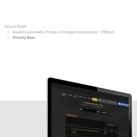
Orlové Realit
Realitní kanceláře, Prodej a Pronájem nemovitostí - Příbram
Priority Real