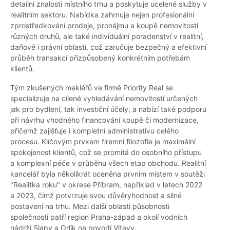
detailní znalosti místního trhu a poskytuje ucelené služby v
realitním sektoru. Nabídka zahrnuje nejen profesionální
zprostředkování prodeje, pronájmu a koupě nemovitostí
různých druhů, ale také individuální poradenství v realitní,
daňové i právní oblasti, což zaručuje bezpečný a efektivní
průběh transakcí přizpůsobený konkrétním potřebám
klientů.
Tým zkušených makléřů ve firmě Priority Real se
specializuje na cílené vyhledávání nemovitostí určených
jak pro bydlení, tak investiční účely, a nabízí také podporu
při návrhu vhodného financování koupě či modernizace,
přičemž zajišťuje i kompletní administrativu celého
procesu. Klíčovým prvkem firemní filozofie je maximální
spokojenost klientů, což se promítá do osobního přístupu
a komplexní péče v průběhu všech etap obchodu. Realitní
kancelář byla několikrát oceněna prvním místem v soutěži
"Realitka roku" v okrese Příbram, například v letech 2022
a 2023, čímž potvrzuje svou důvěryhodnost a silné
postavení na trhu. Mezi další oblasti působnosti
společnosti patří region Praha-západ a okolí vodních
nádrží Slapy a Orlík na povodí Vltavy.