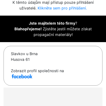
K těmto údajům mají přístup pouze přihlášení
uživatelé.
Klikněte sem pro přihlášení.
Jste majitelem této firmy
?
Blahopřejeme!
Zjistěte jestli můžete získat
propagační materiály!
Slavkov u Brna
Husova 61
Zobrazit profil společnosti na