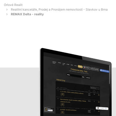
Orlové Realit
Realitní kanceláře, Prodej a Pronájem nemovitostí - Slavkov u Brna
REMAX Delta - reality