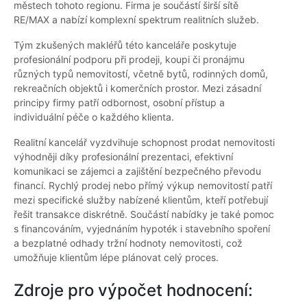
městech tohoto regionu. Firma je součástí širší sítě
RE/MAX a nabízí komplexní spektrum realitních služeb.
Tým zkušených makléřů této kanceláře poskytuje
profesionální podporu při prodeji, koupi či pronájmu
různých typů nemovitostí, včetně bytů, rodinných domů,
rekreačních objektů i komerčních prostor. Mezi zásadní
principy firmy patří odbornost, osobní přístup a
individuální péče o každého klienta.
Realitní kancelář vyzdvihuje schopnost prodat nemovitosti
výhodněji díky profesionální prezentaci, efektivní
komunikaci se zájemci a zajištění bezpečného převodu
financí. Rychlý prodej nebo přímý výkup nemovitostí patří
mezi specifické služby nabízené klientům, kteří potřebují
řešit transakce diskrétně. Součástí nabídky je také pomoc
s financováním, vyjednáním hypoték i stavebního spoření
a bezplatné odhady tržní hodnoty nemovitosti, což
umožňuje klientům lépe plánovat celý proces.
Zdroje pro výpočet hodnocení: