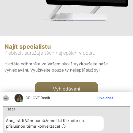
Najít specialistu
Plebiscit sdružuje těch nejlepších v oboru
Hledáte odborníka ve Vašem okolí? Vyzkoušejte naše
vyhledávání. Využívejte pouze ty nejlepší služby!
Vyhledávání
ORLOVÉ Realit
Live chat
20:27
Ahoj, rádi Vám pomůžeme! 🙂 Klikněte na
příslušnou téma konverzace! 🙂
Organizátor hlasování
Plebiscyt
Kontakt