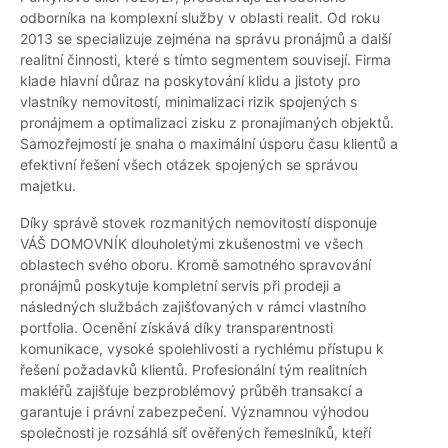
odborníka na komplexní služby v oblasti realit. Od roku
2013 se specializuje zejména na správu pronájmů a další
realitní činnosti, které s tímto segmentem souvisejí. Firma
klade hlavní důraz na poskytování klidu a jistoty pro
vlastníky nemovitostí, minimalizaci rizik spojených s
pronájmem a optimalizaci zisku z pronajímaných objektů.
Samozřejmostí je snaha o maximální úsporu času klientů a
efektivní řešení všech otázek spojených se správou
majetku.
Díky správě stovek rozmanitých nemovitostí disponuje
VÁŠ DOMOVNÍK dlouholetými zkušenostmi ve všech
oblastech svého oboru. Kromě samotného spravování
pronájmů poskytuje kompletní servis při prodeji a
následných službách zajišťovaných v rámci vlastního
portfolia. Ocenění získává díky transparentnosti
komunikace, vysoké spolehlivosti a rychlému přístupu k
řešení požadavků klientů. Profesionální tým realitních
makléřů zajišťuje bezproblémový průběh transakcí a
garantuje i právní zabezpečení. Významnou výhodou
společnosti je rozsáhlá síť ověřených řemeslníků, kteří