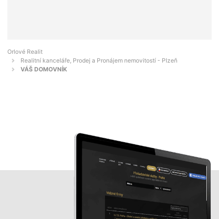
Orlové Realit
Realitní kanceláře, Prodej a Pronájem nemovitostí - Plzeň
VÁŠ DOMOVNÍK