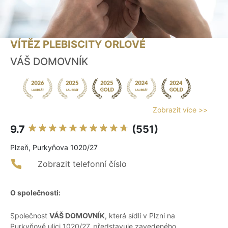
VÍTĚZ PLEBISCITY ORLOVÉ
VÁŠ DOMOVNÍK
Zobrazit více >>
9.7
(551)
Plzeň, Purkyňova 1020/27
Zobrazit telefonní číslo
O společnosti:
Společnost
VÁŠ DOMOVNÍK
, která sídlí v Plzni na
Purkyňově ulici 1020/27, představuje zavedeného