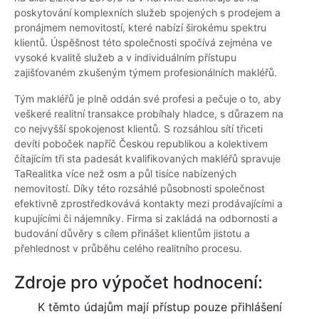
poskytování komplexních služeb spojených s prodejem a
pronájmem nemovitostí, které nabízí širokému spektru
klientů. Úspěšnost této společnosti spočívá zejména ve
vysoké kvalitě služeb a v individuálním přístupu
zajišťovaném zkušeným týmem profesionálních makléřů.
Tým makléřů je plně oddán své profesi a pečuje o to, aby
veškeré realitní transakce probíhaly hladce, s důrazem na
co nejvyšší spokojenost klientů. S rozsáhlou sítí třiceti
devíti poboček napříč Českou republikou a kolektivem
čítajícím tři sta padesát kvalifikovaných makléřů spravuje
TaRealitka více než osm a půl tisíce nabízených
nemovitostí. Díky této rozsáhlé působnosti společnost
efektivně zprostředkovává kontakty mezi prodávajícími a
kupujícími či nájemníky. Firma si zakládá na odbornosti a
budování důvěry s cílem přinášet klientům jistotu a
přehlednost v průběhu celého realitního procesu.
Zdroje pro výpočet hodnocení:
K těmto údajům mají přístup pouze přihlášení