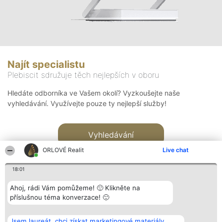
Najít specialistu
Plebiscit sdružuje těch nejlepších v oboru
Hledáte odborníka ve Vašem okolí? Vyzkoušejte naše
vyhledávání. Využívejte pouze ty nejlepší služby!
Vyhledávání
ORLOVÉ Realit
Live chat
18:01
Ahoj, rádi Vám pomůžeme! 🙂 Klikněte na
příslušnou téma konverzace! 🙂
Organizátor hlasování
Plebiscyt
Kontakt
Bright Side Solutions sp. z o.
Vítězové
Kontakt
Jsem laureát, chci získat marketingové materiály.