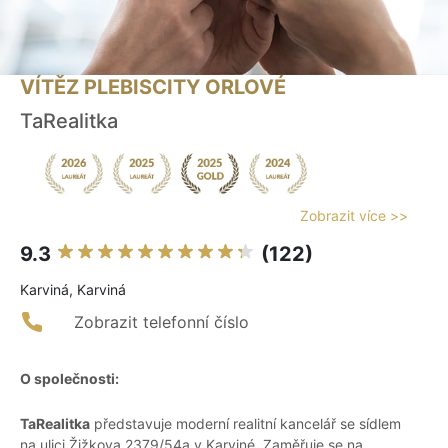
VÍTĚZ PLEBISCITY ORLOVÉ
TaRealitka
Zobrazit více >>
9.3
(122)
Karviná, Karviná
Zobrazit telefonní číslo
O společnosti:
TaRealitka
představuje moderní realitní kancelář se sídlem
na ulici Žižkova 2379/54a v Karviné. Zaměřuje se na