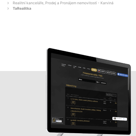
Realitní kanceláře, Prodej a Pronájem nemovitostí - Karviná
TaRealitka