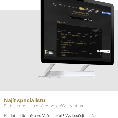
Najít specialistu
Plebiscit sdružuje těch nejlepších v oboru
Hledáte odborníka ve Vašem okolí? Vyzkoušejte naše