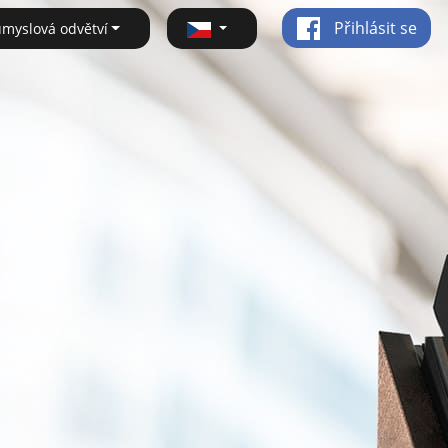
Přihlásit se
ůmyslová odvětví