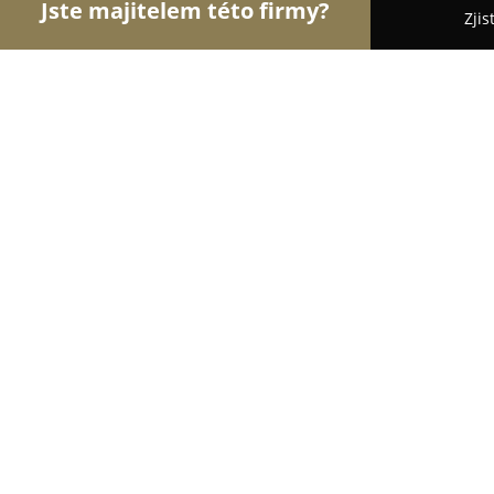
Jste majitelem této firmy?
Zjis
Orlové Realit
Realitní kanceláře, Prodej a Proná
Marek Cifr - Nákupčí nemovitostí
9.6
(52)
Brno, Pražákova
Zobrazit telefonní číslo