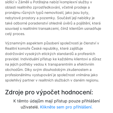
sídlící v Záměli u Potštejna nabízí komplexní služby v
oblasti realitního zprostředkování, včetně prodeje a
pronájmu různých typů nemovitostí, jako jsou byty,
nebytové prostory a pozemky. Součástí její nabídky je
také odborné poradenství ohledně úvěrů a pojištění, která
souvisejí s realitními transakcemi, čímž klientům usnadňuje
celý proces.
Významným aspektem působení společnosti je členství v
Realitní komoře České republiky, které zajišťuje
dodržování vysokých etických standardů a profesních
pravidel. Individuální přístup ke každému klientovi a důraz
na jejich potřeby vedou k transparentním a efektivním
obchodům. Díky svým dlouhodobým zkušenostem a
profesionálnímu vystupování je společnost vnímána jako
spolehlivý partner v realitních službách v daném regionu.
Zdroje pro výpočet hodnocení:
K těmto údajům mají přístup pouze přihlášení
uživatelé.
Klikněte sem pro přihlášení.