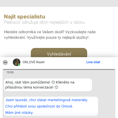
Najít specialistu
Plebiscit sdružuje těch nejlepších v oboru
Hledáte odborníka ve Vašem okolí? Vyzkoušejte naše
vyhledávání. Využívejte pouze ty nejlepší služby!
Vyhledávání
ORLOVÉ Realit
Live chat
13:03
Ahoj, rádi Vám pomůžeme! 🙂 Klikněte na
příslušnou téma konverzace! 🙂
Organizátor hlasování
Plebiscyt
Kontakt
Bright Side Solutions sp. z o.
Vítězové
Kontakt
Jsem laureát, chci získat marketingové materiály.
o. sp. k.
Seznam všech
ul. Ruska 22
laureátů
Chci přihlásit svou společnost do Orlové.
Wrocław 50-079
Zásady
Mám jiné otázky.
KRS 0000749100 | Regon
Pravidla
381313360 | NIP 8943132676
Zásady