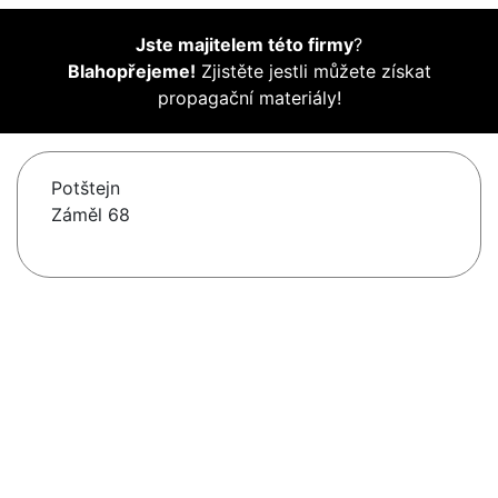
Jste majitelem této firmy
?
Blahopřejeme!
Zjistěte jestli můžete získat
propagační materiály!
Potštejn
Záměl 68