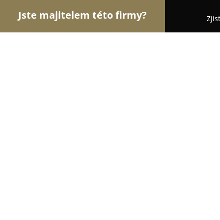
Jste majitelem této firmy?
Zjis
Orlové Realit
Realitní kanceláře, Prodej a Proná
Dušan Városi - Váš realitní makléř
10
(55)
Moravičany, Moravičany
Zobrazit telefonní číslo