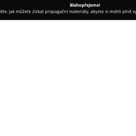
Blahopřejeme!
těte, jak můžete získat propagační materiály, abyste si mohli plně 
jem nemovitostí - Moravičany
Dušan Városi - Váš realitní maklé
O společnosti:
Dušan Városi
působí jako zkuše
služby zaměřené na prodej i pr
na bezpečnost transakcí i indiv
vyzdvihují jeho profesionalitu a
Zobrazit více >>
transparentní způsob komunik
Mezi klíčové přednosti společn
kompletního servisu, který zahr
smluvních dokumentů.
Dušan 
prezentace nemovitostí, přičem
prohlídky, profesionální 3D s