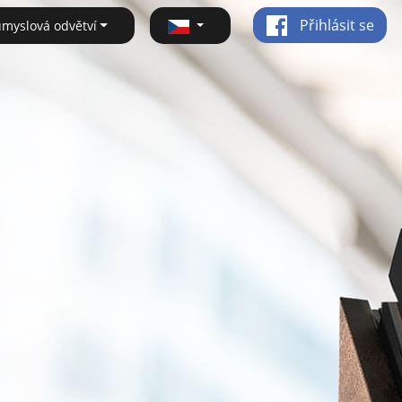
Přihlásit se
ůmyslová odvětví