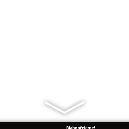
Blahopřejeme!