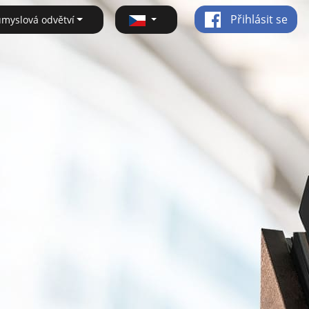
Přihlásit se
ůmyslová odvětví