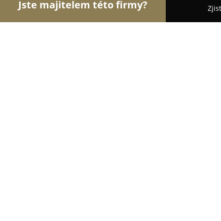
Jste majitelem této firmy?
Zjis
Orlové Realit
Realitní kanceláře, Prodej a Pronáj
Šuchma Reality
8.5
(6)
Valašské Klobouky, Masarykovo nám. 42
Zobrazit telefonní číslo