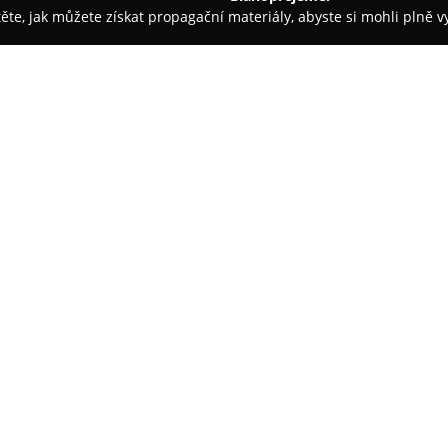
těte, jak můžete získat propagační materiály, abyste si mohli plně 
em nemovitostí - Zlín
Šuchma Reality
O společnosti:
Společnost
Šuchma Reality
půs
na poskytování komplexních rea
zprostředkování prodeje, koup
zahrnujících jak obchodní prost
dvacetileté praxi zakladatele v
vybudovala silnou důvěru svých
poradenství.
Kromě standardních služeb v o
například s odhady nemovitostí
pojištěním. Společnost vystupu
procesem transakcí na realitním