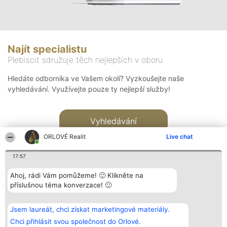
Najít specialistu
Plebiscit sdružuje těch nejlepších v oboru
Hledáte odborníka ve Vašem okolí? Vyzkoušejte naše
vyhledávání. Využívejte pouze ty nejlepší služby!
Vyhledávání
ORLOVÉ Realit
Live chat
17:57
Ahoj, rádi Vám pomůžeme! 🙂 Klikněte na
příslušnou téma konverzace! 🙂
Organizátor hlasování
Plebiscyt
Kontakt
Bright Side Solutions sp. z o.
Vítězové
Kontakt
Jsem laureát, chci získat marketingové materiály.
o. sp. k.
Seznam všech
ul. Ruska 22
laureátů
Chci přihlásit svou společnost do Orlové.
Wrocław 50-079
Zásady