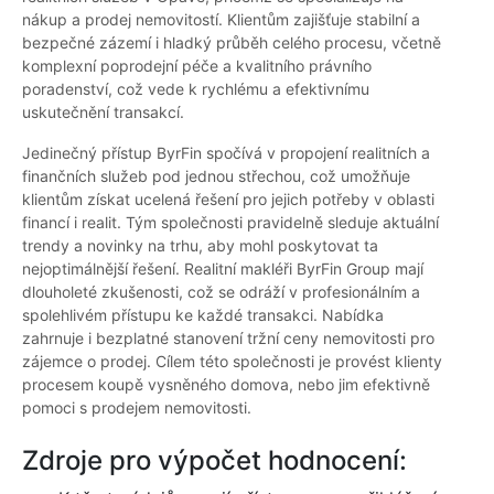
nákup a prodej nemovitostí. Klientům zajišťuje stabilní a
bezpečné zázemí i hladký průběh celého procesu, včetně
komplexní poprodejní péče a kvalitního právního
poradenství, což vede k rychlému a efektivnímu
uskutečnění transakcí.
Jedinečný přístup ByrFin spočívá v propojení realitních a
finančních služeb pod jednou střechou, což umožňuje
klientům získat ucelená řešení pro jejich potřeby v oblasti
financí i realit. Tým společnosti pravidelně sleduje aktuální
trendy a novinky na trhu, aby mohl poskytovat ta
nejoptimálnější řešení. Realitní makléři ByrFin Group mají
dlouholeté zkušenosti, což se odráží v profesionálním a
spolehlivém přístupu ke každé transakci. Nabídka
zahrnuje i bezplatné stanovení tržní ceny nemovitosti pro
zájemce o prodej. Cílem této společnosti je provést klienty
procesem koupě vysněného domova, nebo jim efektivně
pomoci s prodejem nemovitosti.
Zdroje pro výpočet hodnocení: