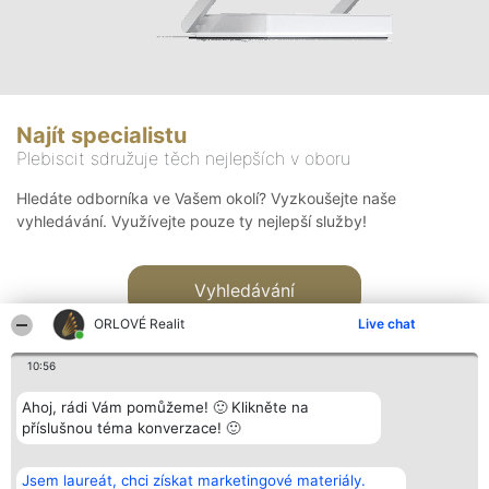
Najít specialistu
Plebiscit sdružuje těch nejlepších v oboru
Hledáte odborníka ve Vašem okolí? Vyzkoušejte naše
vyhledávání. Využívejte pouze ty nejlepší služby!
Vyhledávání
ORLOVÉ Realit
Live chat
10:56
Ahoj, rádi Vám pomůžeme! 🙂 Klikněte na
příslušnou téma konverzace! 🙂
Organizátor hlasování
Plebiscyt
Kontakt
Bright Side Solutions sp. z o.
Vítězové
Kontakt
Jsem laureát, chci získat marketingové materiály.
o. sp. k.
Seznam všech