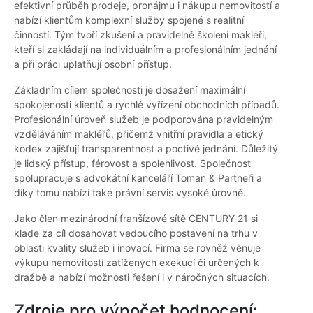
efektivní průběh prodeje, pronájmu i nákupu nemovitostí a
nabízí klientům komplexní služby spojené s realitní
činností. Tým tvoří zkušení a pravidelně školení makléři,
kteří si zakládají na individuálním a profesionálním jednání
a při práci uplatňují osobní přístup.
Základním cílem společnosti je dosažení maximální
spokojenosti klientů a rychlé vyřízení obchodních případů.
Profesionální úroveň služeb je podporována pravidelným
vzděláváním makléřů, přičemž vnitřní pravidla a etický
kodex zajišťují transparentnost a poctivé jednání. Důležitý
je lidský přístup, férovost a spolehlivost. Společnost
spolupracuje s advokátní kanceláří Toman & Partneři a
díky tomu nabízí také právní servis vysoké úrovně.
Jako člen mezinárodní franšízové sítě CENTURY 21 si
klade za cíl dosahovat vedoucího postavení na trhu v
oblasti kvality služeb i inovací. Firma se rovněž věnuje
výkupu nemovitostí zatížených exekucí či určených k
dražbě a nabízí možnosti řešení i v náročných situacích.
Zdroje pro výpočet hodnocení: