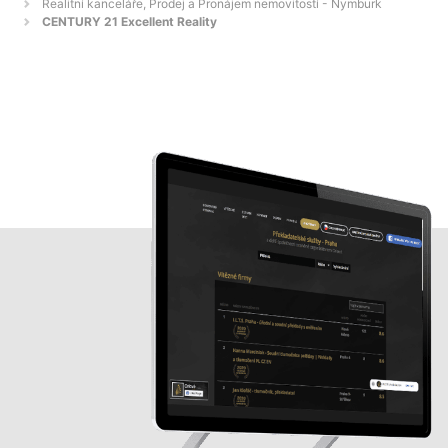
Realitní kanceláře, Prodej a Pronájem nemovitostí - Nymburk
CENTURY 21 Excellent Reality