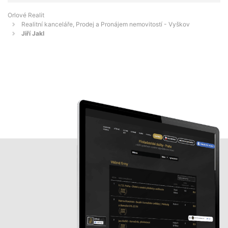
Orlové Realit
Realitní kanceláře, Prodej a Pronájem nemovitostí - Vyškov
Jiří Jakl