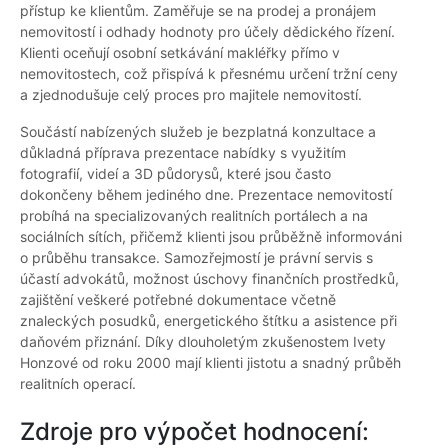
přístup ke klientům. Zaměřuje se na prodej a pronájem
nemovitostí i odhady hodnoty pro účely dědického řízení.
Klienti oceňují osobní setkávání makléřky přímo v
nemovitostech, což přispívá k přesnému určení tržní ceny
a zjednodušuje celý proces pro majitele nemovitostí.
Součástí nabízených služeb je bezplatná konzultace a
důkladná příprava prezentace nabídky s využitím
fotografií, videí a 3D půdorysů, které jsou často
dokončeny během jediného dne. Prezentace nemovitostí
probíhá na specializovaných realitních portálech a na
sociálních sítích, přičemž klienti jsou průběžně informováni
o průběhu transakce. Samozřejmostí je právní servis s
účastí advokátů, možnost úschovy finančních prostředků,
zajištění veškeré potřebné dokumentace včetně
znaleckých posudků, energetického štítku a asistence při
daňovém přiznání. Díky dlouholetým zkušenostem Ivety
Honzové od roku 2000 mají klienti jistotu a snadný průběh
realitních operací.
Zdroje pro výpočet hodnocení: