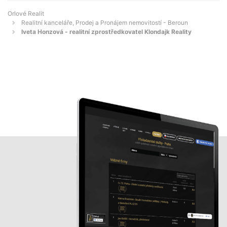
Orlové Realit
Realitní kanceláře, Prodej a Pronájem nemovitostí - Beroun
Iveta Honzová - realitní zprostředkovatel Klondajk Reality