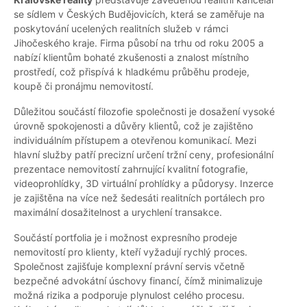
se sídlem v Českých Budějovicích, která se zaměřuje na
poskytování ucelených realitních služeb v rámci
Jihočeského kraje. Firma působí na trhu od roku 2005 a
nabízí klientům bohaté zkušenosti a znalost místního
prostředí, což přispívá k hladkému průběhu prodeje,
koupě či pronájmu nemovitostí.
Důležitou součástí filozofie společnosti je dosažení vysoké
úrovně spokojenosti a důvěry klientů, což je zajištěno
individuálním přístupem a otevřenou komunikací. Mezi
hlavní služby patří precizní určení tržní ceny, profesionální
prezentace nemovitostí zahrnující kvalitní fotografie,
videoprohlídky, 3D virtuální prohlídky a půdorysy. Inzerce
je zajištěna na více než šedesáti realitních portálech pro
maximální dosažitelnost a urychlení transakce.
Součástí portfolia je i možnost expresního prodeje
nemovitostí pro klienty, kteří vyžadují rychlý proces.
Společnost zajišťuje komplexní právní servis včetně
bezpečné advokátní úschovy financí, čímž minimalizuje
možná rizika a podporuje plynulost celého procesu.