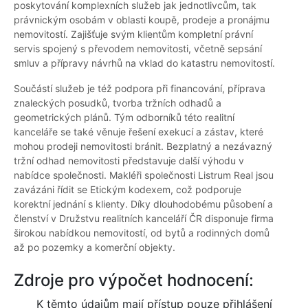
poskytování komplexních služeb jak jednotlivcům, tak
právnickým osobám v oblasti koupě, prodeje a pronájmu
nemovitostí. Zajišťuje svým klientům kompletní právní
servis spojený s převodem nemovitosti, včetně sepsání
smluv a přípravy návrhů na vklad do katastru nemovitostí.
Součástí služeb je též podpora při financování, příprava
znaleckých posudků, tvorba tržních odhadů a
geometrických plánů. Tým odborníků této realitní
kanceláře se také věnuje řešení exekucí a zástav, které
mohou prodeji nemovitosti bránit. Bezplatný a nezávazný
tržní odhad nemovitosti představuje další výhodu v
nabídce společnosti. Makléři společnosti Listrum Real jsou
zavázáni řídit se Etickým kodexem, což podporuje
korektní jednání s klienty. Díky dlouhodobému působení a
členství v Družstvu realitních kanceláří ČR disponuje firma
širokou nabídkou nemovitostí, od bytů a rodinných domů
až po pozemky a komerční objekty.
Zdroje pro výpočet hodnocení:
K těmto údajům mají přístup pouze přihlášení