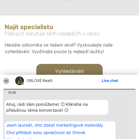
Najít specialistu
Plebiscit sdružuje těch nejlepších v oboru
Hledáte odborníka ve Vašem okolí? Vyzkoušejte naše
vyhledávání. Využívejte pouze ty nejlepší služby!
Vyhledávání
ORLOVÉ Realit
Live chat
19:06
Ahoj, rádi Vám pomůžeme! 🙂 Klikněte na
příslušnou téma konverzace! 🙂
Organizátor hlasování
Plebiscyt
Kontakt
Bright Side Solutions sp. z o.
Vítězové
Kontakt
Jsem laureát, chci získat marketingové materiály.
o. sp. k.
Seznam všech
ul. Ruska 22
laureátů
Chci přihlásit svou společnost do Orlové.
Wrocław 50-079
Zásady