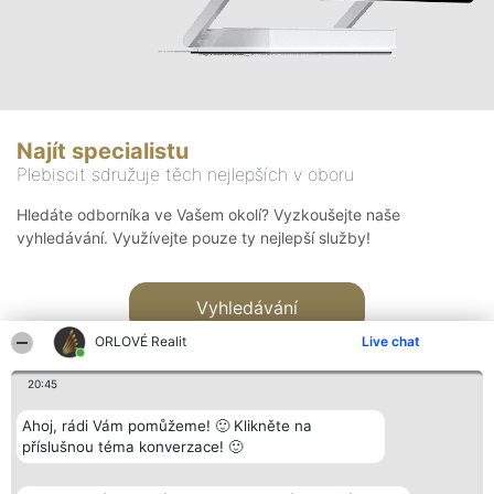
Najít specialistu
Plebiscit sdružuje těch nejlepších v oboru
Hledáte odborníka ve Vašem okolí? Vyzkoušejte naše
vyhledávání. Využívejte pouze ty nejlepší služby!
Vyhledávání
ORLOVÉ Realit
Live chat
20:45
Ahoj, rádi Vám pomůžeme! 🙂 Klikněte na
příslušnou téma konverzace! 🙂
Organizátor hlasování
Plebiscyt
Kontakt
Bright Side Solutions sp. z o.
Vítězové
Kontakt