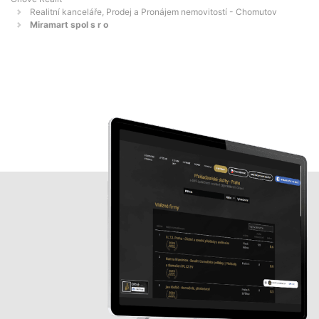
Realitní kanceláře, Prodej a Pronájem nemovitostí - Chomutov
Miramart spol s r o