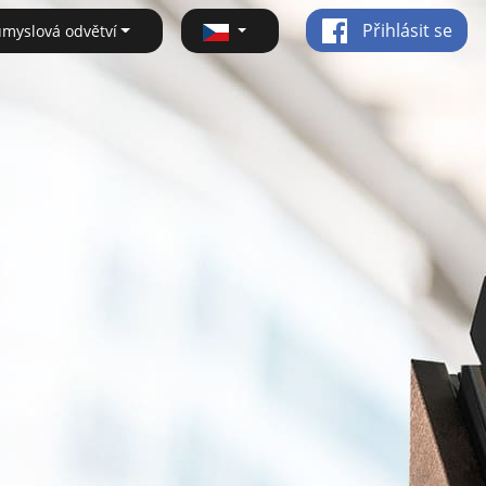
Přihlásit se
ůmyslová odvětví