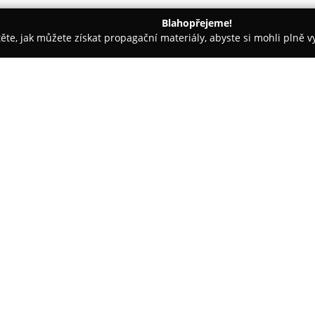
Blahopřejeme!
těte, jak můžete získat propagační materiály, abyste si mohli plně 
jem nemovitostí - Opava
Tom Urban - Finance a reality
O společnosti:
Tom Urban - Finance a reality
poradenství, přičemž klade důra
životních cílů svých klientů. 
odbornou podporu při orientaci
Jeho klienti často vyzdvihují os
řád a férové jednání. Při zhodn
nákupu a prodeje nemovitostí 
vysokou úrovní profesionality.
překonávat překážky na realitn