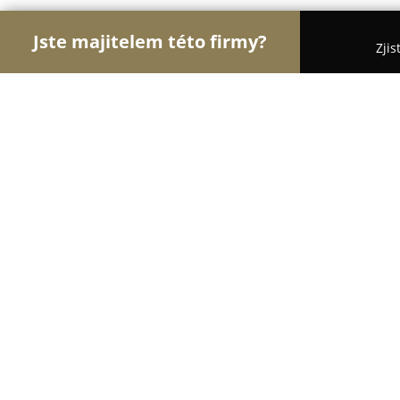
Jste majitelem této firmy?
Zjis
Orlové Realit
Realitní kanceláře, Prodej a Proná
Tom Urban - Finance a reality
10
(106)
Opava, Olomoucká 6/3 746 01
Zobrazit telefonní číslo