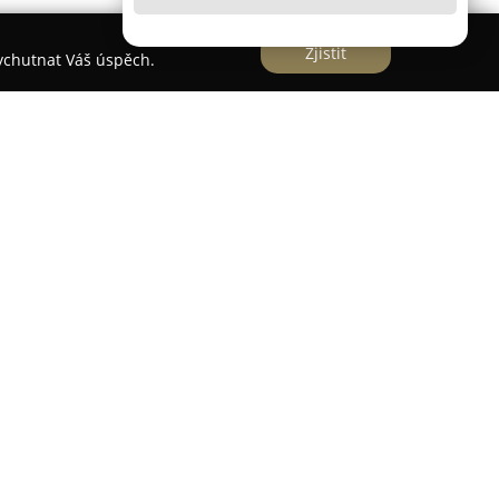
Zjistit
vychutnat Váš úspěch.
se specializuje na komplexní finanční a realitní
z na dosažení finanční nezávislosti a realizaci
S bohatými zkušenostmi v oboru poskytuje
 ve světě financí a nemovitostí.
obní přístup, spolehlivost a důraz na disciplínu,
ocování financí, zajištění příjmů nebo v procesu
provází Tom Urban zákazníky celým procesem s
 Jeho cílem je pomáhat klientům úspěšně
ím trhu a zajistit plynulý průběh každé transakce.