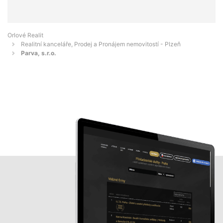
Orlové Realit
Realitní kanceláře, Prodej a Pronájem nemovitostí - Plzeň
Parva, s.r.o.