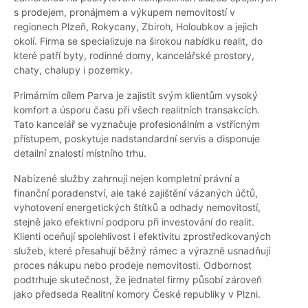
s prodejem, pronájmem a výkupem nemovitostí v
regionech Plzeň, Rokycany, Zbiroh, Holoubkov a jejich
okolí. Firma se specializuje na širokou nabídku realit, do
které patří byty, rodinné domy, kancelářské prostory,
chaty, chalupy i pozemky.
Primárním cílem Parva je zajistit svým klientům vysoký
komfort a úsporu času při všech realitních transakcích.
Tato kancelář se vyznačuje profesionálním a vstřícným
přístupem, poskytuje nadstandardní servis a disponuje
detailní znalostí místního trhu.
Nabízené služby zahrnují nejen kompletní právní a
finanční poradenství, ale také zajištění vázaných účtů,
vyhotovení energetických štítků a odhady nemovitostí,
stejně jako efektivní podporu při investování do realit.
Klienti oceňují spolehlivost i efektivitu zprostředkovaných
služeb, které přesahují běžný rámec a výrazně usnadňují
proces nákupu nebo prodeje nemovitosti. Odbornost
podtrhuje skutečnost, že jednatel firmy působí zároveň
jako předseda Realitní komory České republiky v Plzni.